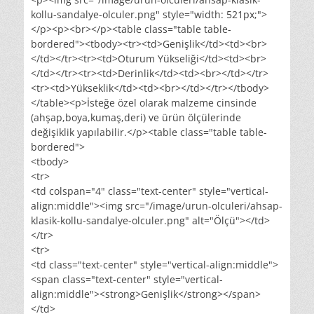
kollu-sandalye-olculer.png" style="width: 521px;">
</p><p><br></p><table class="table table-
bordered"><tbody><tr><td>Genişlik</td><td><br>
</td></tr><tr><td>Oturum Yükseliği</td><td><br>
</td></tr><tr><td>Derinlik</td><td><br></td></tr>
<tr><td>Yükseklik</td><td><br></td></tr></tbody>
</table><p>İsteğe özel olarak malzeme cinsinde
(ahşap,boya,kumaş,deri) ve ürün ölçülerinde
değişiklik yapılabilir.</p><table class="table table-
bordered">
<tbody>
<tr>
<td colspan="4" class="text-center" style="vertical-
align:middle"><img src="/image/urun-olculeri/ahsap-
klasik-kollu-sandalye-olculer.png" alt="Ölçü"></td>
</tr>
<tr>
<td class="text-center" style="vertical-align:middle">
<span class="text-center" style="vertical-
align:middle"><strong>Genişlik</strong></span>
</td>