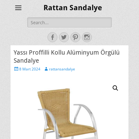
Rattan Sandalye
Search
for:
Facebook
Twitter
Pinterest
Instagram
Yassı Proffilli Kollu Alüminyum Örgülü
Sandalye
Posted
Author
8 Mart 2024
rattansandalye
on