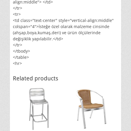
align:middle"> </td>
</tr>
<tr>
<td class="text-center" style="vertical-align:middle"
colspan="4">İsteğe özel olarak malzeme cinsinde
(ahşap,boya,kumaş,deri) ve ürün ölçülerinde
değişiklik yapılabilir.</td>
</tr>
</tbody>
</table>
<hr>
Related products