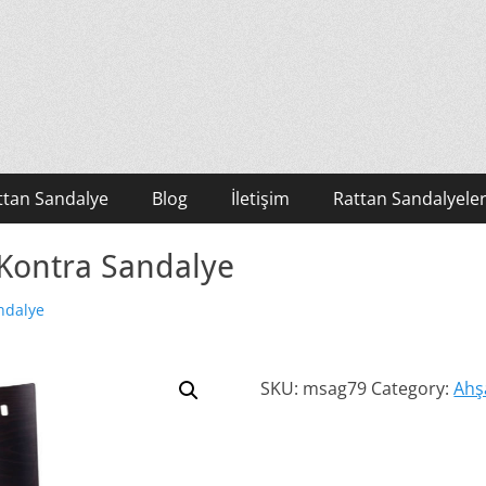
ttan Sandalye
Blog
İletişim
Rattan Sandalyeler
 Kontra Sandalye
ndalye
SKU:
msag79
Category:
Ahş