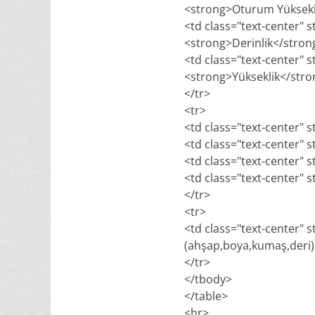
<strong>Oturum Yüksekl
<td class="text-center" s
<strong>Derinlik</stro
<td class="text-center" s
<strong>Yükseklik</str
</tr>
<tr>
<td class="text-center" s
<td class="text-center" s
<td class="text-center" s
<td class="text-center" s
</tr>
<tr>
<td class="text-center" 
(ahşap,boya,kumaş,deri) v
</tr>
</tbody>
</table>
<hr>