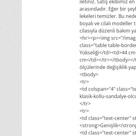
iletiniz. Satış ekibimiz
arasındadır. Eğer bir şeyl
lekeleri temizler. Bu ned
boyalı ve cilalı modeller
cilasıyla düzenli bakım y
<hr><p><img src="/image
class="table table-bor
Yükseliği</td><td>44 cm
cm</td></tr></tbody></t
ölçülerinde değişiklik ya
<tbody>
<tr>
<td colspan="4" class="t
klasik-kollu-sandalye-olc
</tr>
<tr>
<td class="text-center" s
<strong>Genişlik</stro
<td class="text-center" s