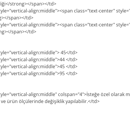
iği</strong></span></td>
tyle="vertical-align:middle"><span class="text-center" style=
ng></span></td>
tyle="vertical-align:middle"><span class="text-center" style=
ong></span></td>
tyle="vertical-align:middle"> 45</td>
tyle="vertical-align:middle">44 </td>
tyle="vertical-align:middle">45 </td>
tyle="vertical-align:middle">95 </td>
style="vertical-align:middle" colspan="4">İsteğe özel olarak
e ürün ölçülerinde değişiklik yapılabilir.</td>