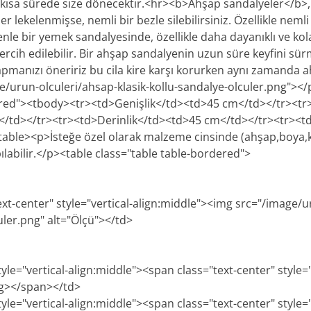
 en kısa sürede size dönecektir.<hr><b>Ahşap sandalyeler</b>
er lekelenmişse, nemli bir bezle silebilirsiniz. Özellikle nemli 
enle bir yemek sandalyesinde, özellikle daha dayanıklı ve ko
 tercih edilebilir. Bir ahşap sandalyenin uzun süre keyfini sür
apmanızı öneririz bu cila kire karşı korurken aynı zamanda ah
/urun-olculeri/ahsap-klasik-kollu-sandalye-olculer.png"><
dered"><tbody><tr><td>Genişlik</td><td>45 cm</td></tr><t
</td></tr><tr><td>Derinlik</td><td>45 cm</td></tr><tr><t
able><p>İsteğe özel olarak malzeme cinsinde (ahşap,boya,
pılabilir.</p><table class="table table-bordered">
ext-center" style="vertical-align:middle"><img src="/image/u
uler.png" alt="Ölçü"></td>
tyle="vertical-align:middle"><span class="text-center" style=
ng></span></td>
tyle="vertical-align:middle"><span class="text-center" style=