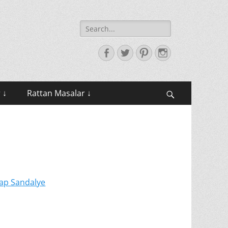
Search
for:
Facebook
Twitter
Pinterest
Instagram
 ↓
Rattan Masalar ↓
Search
ap Sandalye