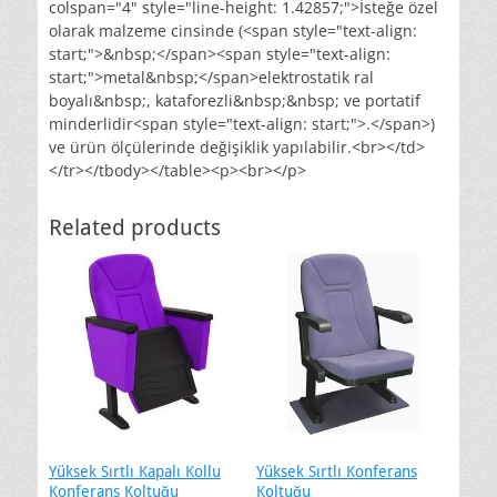
colspan="4" style="line-height: 1.42857;">İsteğe özel
olarak malzeme cinsinde (<span style="text-align:
start;">&nbsp;</span><span style="text-align:
start;">metal&nbsp;</span>elektrostatik ral
boyalı&nbsp;, kataforezli&nbsp;&nbsp; ve portatif
minderlidir<span style="text-align: start;">.</span>)
ve ürün ölçülerinde değişiklik yapılabilir.<br></td>
</tr></tbody></table><p><br></p>
Related products
Yüksek Sırtlı Kapalı Kollu
Yüksek Sırtlı Konferans
Konferans Koltuğu
Koltuğu