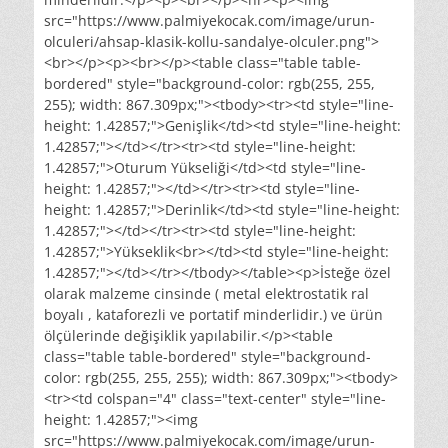
src="https://www.palmiyekocak.com/image/urun-
olculeri/ahsap-klasik-kollu-sandalye-olculer.png">
<br></p><p><br></p><table class="table table-
bordered" style="background-color: rgb(255, 255,
255); width: 867.309px;"><tbody><tr><td style="line-
height: 1.42857;">Genişlik</td><td style="line-height:
1.42857;"></td></tr><tr><td style="line-height:
1.42857;">Oturum Yükseliği</td><td style="line-
height: 1.42857;"></td></tr><tr><td style="line-
height: 1.42857;">Derinlik</td><td style="line-height:
1.42857;"></td></tr><tr><td style="line-height:
1.42857;">Yükseklik<br></td><td style="line-height:
1.42857;"></td></tr></tbody></table><p>İsteğe özel
olarak malzeme cinsinde ( metal elektrostatik ral
boyalı , kataforezli ve portatif minderlidir.) ve ürün
ölçülerinde değişiklik yapılabilir.</p><table
class="table table-bordered" style="background-
color: rgb(255, 255, 255); width: 867.309px;"><tbody>
<tr><td colspan="4" class="text-center" style="line-
height: 1.42857;"><img
src="https://www.palmiyekocak.com/image/urun-