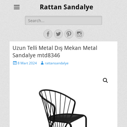
Rattan Sandalye
Search
for:
Facebook
Twitter
Pinterest
Instagram
Uzun Telli Metal Dış Mekan Metal
Sandalye mtd8346
Posted
Author
8 Mart 2024
rattansandalye
on