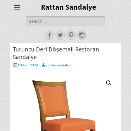
Rattan Sandalye
Search
for:
Facebook
Twitter
Pinterest
Instagram
Turuncu Deri Döşemeli Restoran
Sandalye
Posted
Author
8 Mart 2024
rattansandalye
on