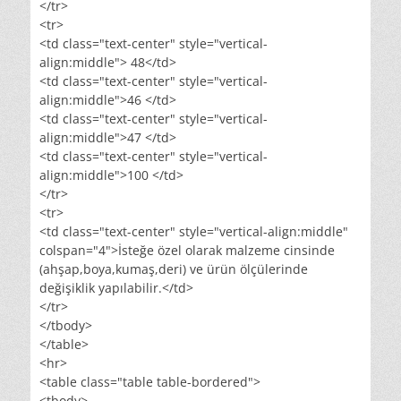
</tr>
<tr>
<td class="text-center" style="vertical-
align:middle"> 48</td>
<td class="text-center" style="vertical-
align:middle">46 </td>
<td class="text-center" style="vertical-
align:middle">47 </td>
<td class="text-center" style="vertical-
align:middle">100 </td>
</tr>
<tr>
<td class="text-center" style="vertical-align:middle"
colspan="4">İsteğe özel olarak malzeme cinsinde
(ahşap,boya,kumaş,deri) ve ürün ölçülerinde
değişiklik yapılabilir.</td>
</tr>
</tbody>
</table>
<hr>
<table class="table table-bordered">
<tbody>