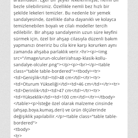
bezle silebilirsiniz. Özellikle nemli bez hızlı bir
şekilde lekeleri temizler. Bu nedenle bir yemek
sandalyesinde, özellikle daha dayanıklı ve kolayca
temizlenebilen boyalı ve cilalı modeller tercih
edilebilir. Bir ahşap sandalyenin uzun süre keyfini
sürmek için, özel bir ahşap cilasıyla düzenli bakım
yapmanızı öneririz bu cila kire karşı korurken aynı
zamanda ahşaba parlaklık verir.<hr><p><img
src="/image/urun-olculeri/ahsap-klasik-kollu-
sandalye-olculer.png"></p><p><br></p><table
class="table table-bordered"><tbody><tr>
<td>Genişlik</td><td>48 cm</td></tr><tr>
<td>Oturum Yükseliği</td><td>46 cm</td></tr><tr>
<td>Derinlik</td><td>47 cm</td></tr><tr>
<td>Yükseklik</td><td>100 cm</td></tr></tbody>
</table><p>İsteğe özel olarak malzeme cinsinde
(ahşap,boya,kumaş,deri) ve ürün ölçülerinde
değişiklik yapılabilir.</p><table class="table table-
bordered">
<tbody>
<tr>