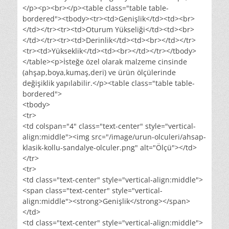
</p><p><br></p><table class="table table-
bordered"><tbody><tr><td>Genişlik</td><td><br>
</td></tr><tr><td>Oturum Yükseliği</td><td><br>
</td></tr><tr><td>Derinlik</td><td><br></td></tr>
<tr><td>Yükseklik</td><td><br></td></tr></tbody>
</table><p>İsteğe özel olarak malzeme cinsinde
(ahşap,boya,kumaş,deri) ve ürün ölçülerinde
değişiklik yapılabilir.</p><table class="table table-
bordered">
<tbody>
<tr>
<td colspan="4" class="text-center" style="vertical-
align:middle"><img src="/image/urun-olculeri/ahsap-
klasik-kollu-sandalye-olculer.png" alt="Ölçü"></td>
</tr>
<tr>
<td class="text-center" style="vertical-align:middle">
<span class="text-center" style="vertical-
align:middle"><strong>Genişlik</strong></span>
</td>
<td class="text-center" style="vertical-align:middle">