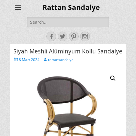
Rattan Sandalye
Search
for:
Facebook
Twitter
Pinterest
Instagram
Siyah Meshli Alüminyum Kollu Sandalye
Posted
Author
8 Mart 2024
rattansandalye
on