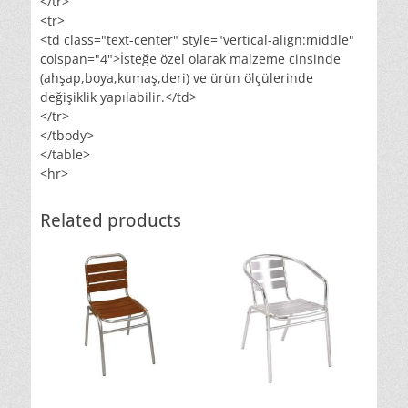
</tr>
<tr>
<td class="text-center" style="vertical-align:middle"
colspan="4">İsteğe özel olarak malzeme cinsinde
(ahşap,boya,kumaş,deri) ve ürün ölçülerinde
değişiklik yapılabilir.</td>
</tr>
</tbody>
</table>
<hr>
Related products