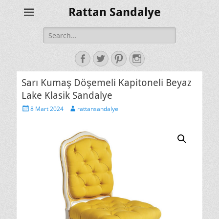
Rattan Sandalye
Search
for:
Facebook
Twitter
Pinterest
Instagram
Sarı Kumaş Döşemeli Kapitoneli Beyaz
Lake Klasik Sandalye
Posted
Author
8 Mart 2024
rattansandalye
on