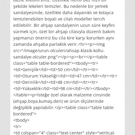
şekilde lekeleri temizler. Bu nedenle bir yemek
sandalyesinde, özellikle daha dayanıklı ve kolayca
temizlenebilen boyalı ve cilalı modeller tercih
edilebilir. Bir ahşap sandalyenin uzun süre keyfini
sürmek için, özel bir ahşap cilasıyla düzenli bakım
yapmanızı öneririz bu cila kire karşı korurken aynı
zamanda ahşaba parlaklık verir.<hr><p><img
src="/image/urun-olculeri/ahsap-klasik-kollu-
sandalye-olculer.png"></p><p><br></p><table
class="table table-bordered"><tbody><tr>
<td>Genişlik</td><td>50 cm</td></tr><tr>
<td>Oturum Yükseliği</td><td>47 cm</td></tr><tr>
<td>Derinlik</td><td>48 cm</td></tr><tr>
<td>Yükseklik</td><td>98 cm</td></tr></tbody>
</table><p>İsteğe özel olarak malzeme cinsinde
(ahşap,boya,kumaş,deri) ve ürün ölçülerinde
değişiklik yapılabilir.</p><table class="table table-
bordered">
<tbody>
<tr>
<td colspan="4" class="text-center" style="vertical-