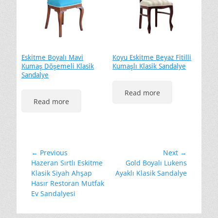
Eskitme Boyalı Mavi
Koyu Eskitme Beyaz Fitilli
Kumaş Döşemeli Klasik
Kumaşlı Klasik Sandalye
Sandalye
Read more
Read more
Yazı
← Previous
Next →
Previous
Next
Hazeran Sırtlı Eskitme
Gold Boyalı Lukens
gezinmesi
post:
post:
Klasik Siyah Ahşap
Ayaklı Klasik Sandalye
Hasır Restoran Mutfak
Ev Sandalyesi