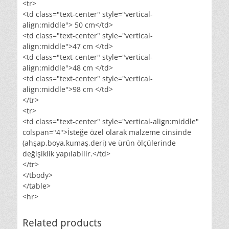
<tr>
<td class="text-center" style="vertical-
align:middle"> 50 cm</td>
<td class="text-center" style="vertical-
align:middle">47 cm </td>
<td class="text-center" style="vertical-
align:middle">48 cm </td>
<td class="text-center" style="vertical-
align:middle">98 cm </td>
</tr>
<tr>
<td class="text-center" style="vertical-align:middle"
colspan="4">İsteğe özel olarak malzeme cinsinde
(ahşap,boya,kumaş,deri) ve ürün ölçülerinde
değişiklik yapılabilir.</td>
</tr>
</tbody>
</table>
<hr>
Related products