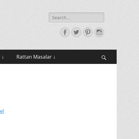
Search
for:
Facebook
Twitter
Pinterest
Instagram
 ↓
Rattan Masalar ↓
Search
el