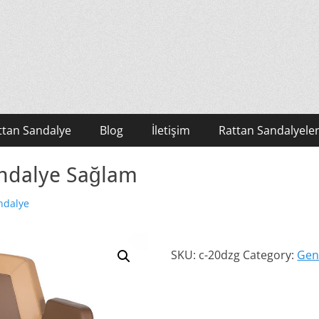
ttan Sandalye
Blog
İletişim
Rattan Sandalyeler
andalye Sağlam
ndalye
SKU:
c-20dzg
Category:
Gen