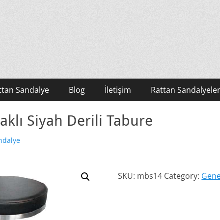
ttan Sandalye
Blog
İletişim
Rattan Sandalyeler
klı Siyah Derili Tabure
ndalye
SKU:
mbs14
Category:
Gene