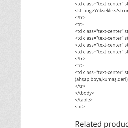
<td class="text-center" s
<strong>Yükseklik</str
</tr>
<tr>
<td class="text-center" s
<td class="text-center" s
<td class="text-center" s
<td class="text-center" s
</tr>
<tr>
<td class="text-center" 
(ahşap,boya,kumaş,deri) v
</tr>
</tbody>
</table>
<hr>
Related produc