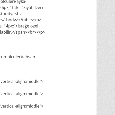
olculeri/ayka-
6px;" title="Siyah Deri
><tbody><tr>
r></tbody></table><p>
e: 14px;">İsteğe özel
ılabilir.</span><br></p>
run-olculeri/ahsap-
"vertical-align:middle">
"vertical-align:middle">
"vertical-align:middle">