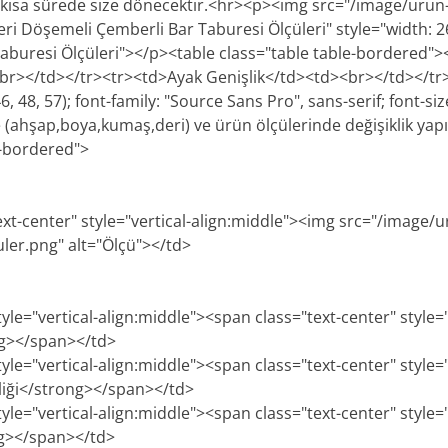
 en kısa sürede size dönecektir.<hr><p><img src="/image/urun-
ri Döşemeli Çemberli Bar Taburesi Ölçüleri" style="width: 26
aburesi Ölçüleri"></p><table class="table table-bordered"
br></td></tr><tr><td>Ayak Genişlik</td><td><br></td></t
, 48, 57); font-family: "Source Sans Pro", sans-serif; font-siz
(ahşap,boya,kumaş,deri) ve ürün ölçülerinde değişiklik yap
e-bordered">
ext-center" style="vertical-align:middle"><img src="/image/u
uler.png" alt="Ölçü"></td>
tyle="vertical-align:middle"><span class="text-center" style=
ng></span></td>
tyle="vertical-align:middle"><span class="text-center" style=
iği</strong></span></td>
tyle="vertical-align:middle"><span class="text-center" style=
ng></span></td>