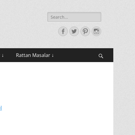
Search
for:
Facebook
Twitter
Pinterest
Instagram
 ↓
Rattan Masalar ↓
Search
l