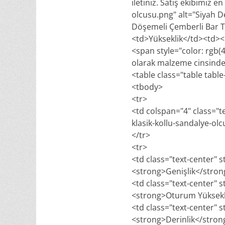
iletiniz. Satış ekibimiz
olcusu.png" alt="Siyah De
Döşemeli Çemberli Bar T
<td>Yükseklik</td><td><
<span style="color: rgb(46
olarak malzeme cinsinde 
<table class="table tabl
<tbody>
<tr>
<td colspan="4" class="t
klasik-kollu-sandalye-olc
</tr>
<tr>
<td class="text-center" s
<strong>Genişlik</stro
<td class="text-center" s
<strong>Oturum Yüksekl
<td class="text-center" s
<strong>Derinlik</stro