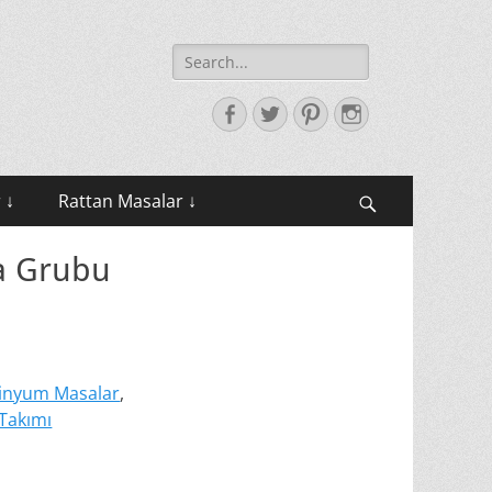
Search
for:
Facebook
Twitter
Pinterest
Instagram
 ↓
Rattan Masalar ↓
Search
a Grubu
inyum Masalar
,
Takımı