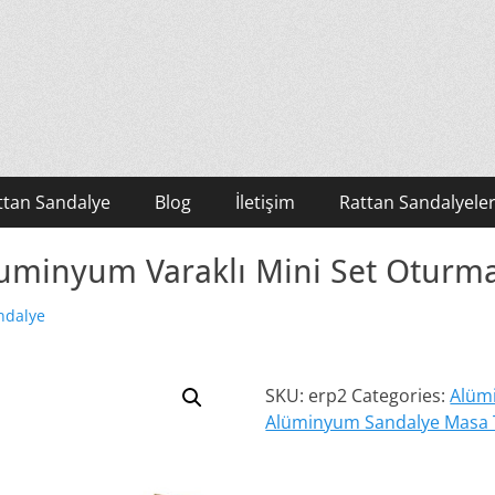
ttan Sandalye
Blog
İletişim
Rattan Sandalyeler
uminyum Varaklı Mini Set Oturm
ndalye
SKU:
erp2
Categories:
Alüm
Alüminyum Sandalye Masa 