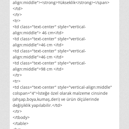
align:middle"><strong>Yükseklik</strong></span>
</td>
</tr>
<tr>
<td class="text-center" style="vertical-
align:middle"> 46 cm</td>
<td class="text-center" style="vertical-
align:middle">46 cm </td>
<td class="text-center" style="vertical-
align:middle">46 cm </td>
<td class="text-center" style="vertical-
align:middle">98 cm </td>
</tr>
<tr>
<td class="text-center" style="vertical-align:middle"
colspan="4">İsteğe özel olarak malzeme cinsinde
(ahşap,boya,kumaş,deri) ve ürün ölçülerinde
değişiklik yapılabilir.</td>
</tr>
</tbody>
</table>