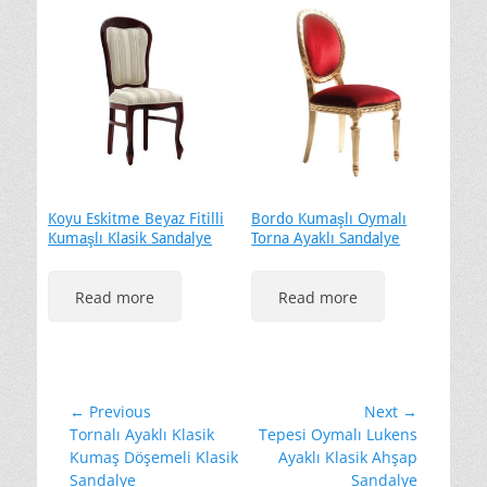
Koyu Eskitme Beyaz Fitilli
Bordo Kumaşlı Oymalı
Kumaşlı Klasik Sandalye
Torna Ayaklı Sandalye
Read more
Read more
Yazı
← Previous
Next →
Previous
Next
Tornalı Ayaklı Klasik
Tepesi Oymalı Lukens
gezinmesi
post:
post:
Kumaş Döşemeli Klasik
Ayaklı Klasik Ahşap
Sandalye
Sandalye