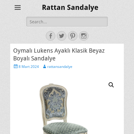
Rattan Sandalye
Search
for:
Facebook
Twitter
Pinterest
Instagram
Oymalı Lukens Ayaklı Klasik Beyaz
Boyalı Sandalye
Posted
Author
8 Mart 2024
rattansandalye
on