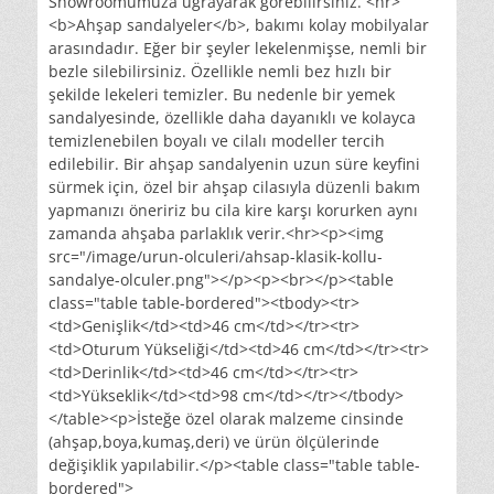
Showroomumuza uğrayarak görebilirsiniz. <hr>
<b>Ahşap sandalyeler</b>, bakımı kolay mobilyalar
arasındadır. Eğer bir şeyler lekelenmişse, nemli bir
bezle silebilirsiniz. Özellikle nemli bez hızlı bir
şekilde lekeleri temizler. Bu nedenle bir yemek
sandalyesinde, özellikle daha dayanıklı ve kolayca
temizlenebilen boyalı ve cilalı modeller tercih
edilebilir. Bir ahşap sandalyenin uzun süre keyfini
sürmek için, özel bir ahşap cilasıyla düzenli bakım
yapmanızı öneririz bu cila kire karşı korurken aynı
zamanda ahşaba parlaklık verir.<hr><p><img
src="/image/urun-olculeri/ahsap-klasik-kollu-
sandalye-olculer.png"></p><p><br></p><table
class="table table-bordered"><tbody><tr>
<td>Genişlik</td><td>46 cm</td></tr><tr>
<td>Oturum Yükseliği</td><td>46 cm</td></tr><tr>
<td>Derinlik</td><td>46 cm</td></tr><tr>
<td>Yükseklik</td><td>98 cm</td></tr></tbody>
</table><p>İsteğe özel olarak malzeme cinsinde
(ahşap,boya,kumaş,deri) ve ürün ölçülerinde
değişiklik yapılabilir.</p><table class="table table-
bordered">