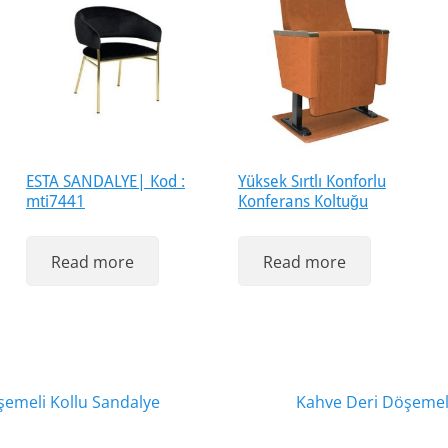
ESTA SANDALYE| Kod :
Yüksek Sırtlı Konforlu
mti7441
Konferans Koltuğu
Read more
Read more
Next
emeli Kollu Sandalye
Kahve Deri Döşemeli
post: