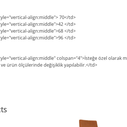
tyle="vertical-align:middle"> 70</td>
tyle="vertical-align:middle">42 </td>
tyle="vertical-align:middle">68 </td>
tyle="vertical-align:middle">96 </td>
style="vertical-align:middle" colspan="4">İsteğe özel olarak
e ürün ölçülerinde değişiklik yapılabilir.</td>
ts