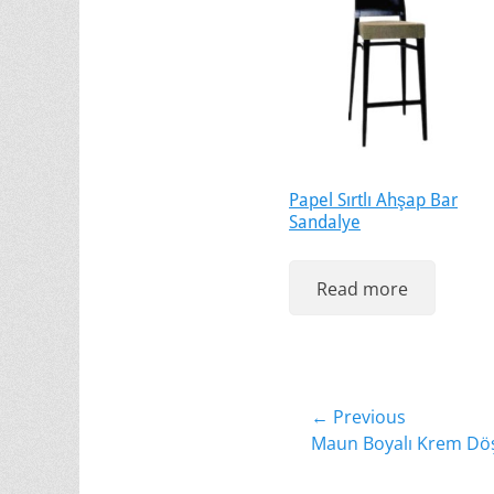
Papel Sırtlı Ahşap Bar
Sandalye
Read more
Yazı
← Previous
Previous
Maun Boyalı Krem Döş
gezinmesi
post: