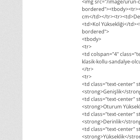
<img src="/image/urun-ol
bordered"><tbody><tr><
cm</td></tr><tr><td>Der
<td>Kol Yüksekliği</td>
bordered">
<tbody>
<tr>
<td colspan="4" class="t
klasik-kollu-sandalye-olc
</tr>
<tr>
<td class="text-center" s
<strong>Genişlik</stro
<td class="text-center" s
<strong>Oturum Yüksekl
<td class="text-center" s
<strong>Derinlik</stro
<td class="text-center" s
<strong>Yükseklik</str