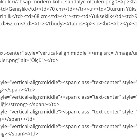
culeri/ahsap-modern-kollu-sandalye-olculeri.png"></p><tab
td>Genişlik</td><td>70 cm</td></tr><tr><td>Oturum Yükse
inlik</td><td>68 cm</td></tr><tr><td>Yükseklik</td><td>
<td>62 cm</td></tr></tbody></table><p><b><br></b></p><tab
ext-center" style="vertical-align:middle"><img src="/image/u
uler.png" alt="Ölçü"></td>
tyle="vertical-align:middle"><span class="text-center" style=
ng></span></td>
tyle="vertical-align:middle"><span class="text-center" style=
iği</strong></span></td>
tyle="vertical-align:middle"><span class="text-center" style=
ng></span></td>
tyle="vertical-align:middle"><span class="text-center" style=
ong></span></td>