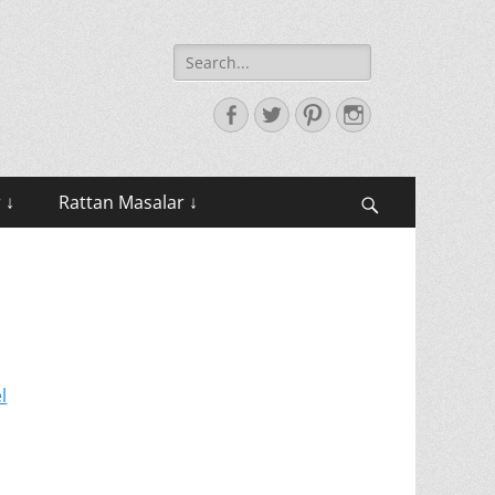
Search
for:
Facebook
Twitter
Pinterest
Instagram
 ↓
Rattan Masalar ↓
Search
l