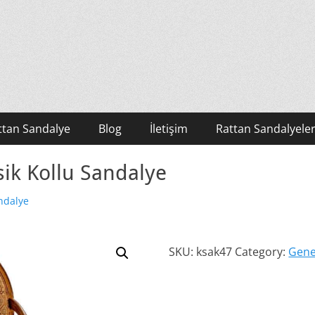
ttan Sandalye
Blog
İletişim
Rattan Sandalyeler
asik Kollu Sandalye
ndalye
SKU:
ksak47
Category:
Gene