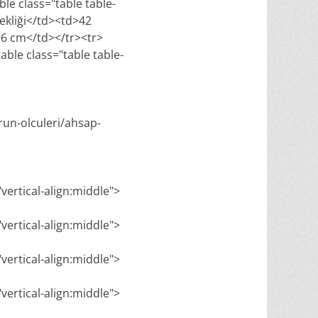
le class="table table-
kliği</td><td>42
96 cm</td></tr><tr>
le class="table table-
run-olculeri/ahsap-
"vertical-align:middle">
"vertical-align:middle">
"vertical-align:middle">
"vertical-align:middle">