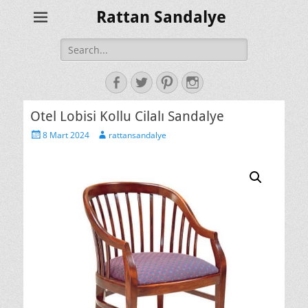
Rattan Sandalye
Search
for:
Facebook
Twitter
Pinterest
Instagram
Otel Lobisi Kollu Cilalı Sandalye
Posted
Author
8 Mart 2024
rattansandalye
on