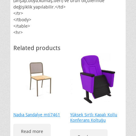
(ahşap,boya,kumaş,deri) ve ürün ölçülerinde
değişiklik yapılabilir.</td>
</tr>
</tbody>
</table>
<hr>
Related products
Nadıa Sandalye mti7461
Yüksek Sırtlı Kapalı Kollu
Konferans Koltuğu
Read more