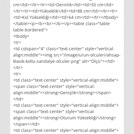
cm</td></tr><tr><td>Derinlik</td><td>55 cm</td>
</tr><tr><td>Yükseklik</td><td>88 cm</td></tr><tr>
<td>Kol Yüksekliği</td><td>64 cm</td></tr></tbody>
</table><p><b><br></b></p><table class="table
table-bordered">
<tbody>
<tr>
<td colspan="4" class="text-center" style="vertical-
align:middle"><img src="/image/urun-olculeri/ahsap-
klasik-kollu-sandalye-olculer.png" alt="Ölçü"></td>
</tr>
<tr>
<td class="text-center" style="vertical-align:middle">
<span class="text-center" style="vertical-
align:middle"><strong>Genişlik</strong></span>
</td>
<td class="text-center" style="vertical-align:middle">
<span class="text-center" style="vertical-
align:middle"><strong>Oturum Yüksekliği</strong>
</span></td>
<td class="text-center" style="vertical-align:middle">