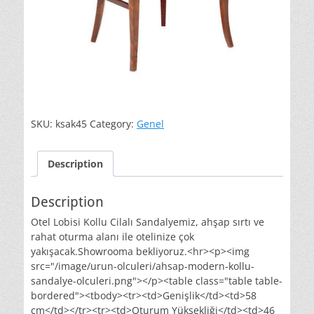
SKU:
ksak45
Category:
Genel
Description
Description
Otel Lobisi Kollu Cilalı Sandalyemiz, ahşap sırtı ve
rahat oturma alanı ile otelinize çok
yakışacak.Showrooma bekliyoruz.<hr><p><img
src="/image/urun-olculeri/ahsap-modern-kollu-
sandalye-olculeri.png"></p><table class="table table-
bordered"><tbody><tr><td>Genişlik</td><td>58
cm</td></tr><tr><td>Oturum Yüksekliği</td><td>46