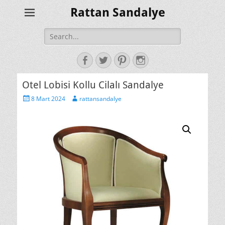
Rattan Sandalye
Search
for:
Facebook
Twitter
Pinterest
Instagram
Otel Lobisi Kollu Cilalı Sandalye
Posted
Author
8 Mart 2024
rattansandalye
on