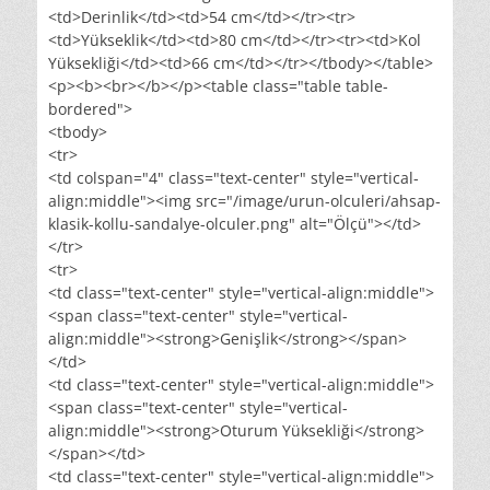
<td>Derinlik</td><td>54 cm</td></tr><tr>
<td>Yükseklik</td><td>80 cm</td></tr><tr><td>Kol
Yüksekliği</td><td>66 cm</td></tr></tbody></table>
<p><b><br></b></p><table class="table table-
bordered">
<tbody>
<tr>
<td colspan="4" class="text-center" style="vertical-
align:middle"><img src="/image/urun-olculeri/ahsap-
klasik-kollu-sandalye-olculer.png" alt="Ölçü"></td>
</tr>
<tr>
<td class="text-center" style="vertical-align:middle">
<span class="text-center" style="vertical-
align:middle"><strong>Genişlik</strong></span>
</td>
<td class="text-center" style="vertical-align:middle">
<span class="text-center" style="vertical-
align:middle"><strong>Oturum Yüksekliği</strong>
</span></td>
<td class="text-center" style="vertical-align:middle">