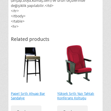
(ahşap,boya,kumaş,deri) ve ürün ölçülerinde
değişiklik yapılabilir.</td>
</tr>
</tbody>
</table>
<hr>
Related products
Papel Sırtlı Ahşap Bar
Yüksek Sırtlı Yazı Tahtalı
Sandalye
Konferans Koltuğu