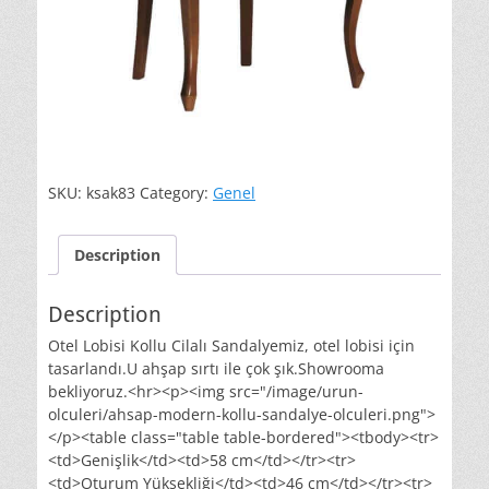
SKU:
ksak83
Category:
Genel
Description
Description
Otel Lobisi Kollu Cilalı Sandalyemiz, otel lobisi için
tasarlandı.U ahşap sırtı ile çok şık.Showrooma
bekliyoruz.<hr><p><img src="/image/urun-
olculeri/ahsap-modern-kollu-sandalye-olculeri.png">
</p><table class="table table-bordered"><tbody><tr>
<td>Genişlik</td><td>58 cm</td></tr><tr>
<td>Oturum Yüksekliği</td><td>46 cm</td></tr><tr>