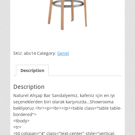
SKU:
abs14
Category:
Genel
Description
Description
Naturel Ahşap Bar Sandalyemiz, kafeniz için en iyi
seçeneklerden biri olarak karşınızda…Showrooma
bekliyoruz.<hr><p><br></p><table class="table table-
bordered">
<tbody>
<tr>
<td colspan="4" class="text-center" style="vertical-