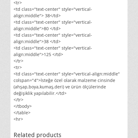
<tr>
<td class="text-center" style="vertical-
align:middle"> 38</td>
<td class="text-center" style="vertical-
align:middle">80 </td>
<td class="text-center" style="vertical-
align:middle">38 </td>
<td class="text-center" style="vertical-
align:middle">125 </td>
</tr>
<tr>
<td class="text-center" style="vertical-align:middle"
colspan="4">İsteğe özel olarak malzeme cinsinde
(ahşap,boya,kumaş,deri) ve ürün ölçülerinde
değişiklik yapılabilir.</td>
</tr>
</tbody>
</table>
<hr>
Related products