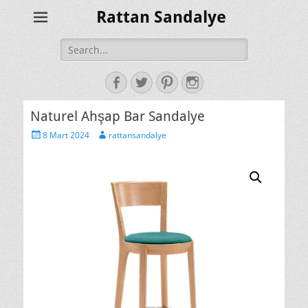
Rattan Sandalye
Search
for:
Facebook
Twitter
Pinterest
Instagram
Naturel Ahşap Bar Sandalye
Posted
Author
8 Mart 2024
rattansandalye
on