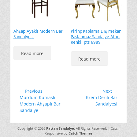
Ahşap Ayaklı Modern Bar
Pirinç Kaplama Dış mekan
Sandalyesi
Paslanmaz Sandalye Altın
Renkli pts 6989
Read more
Read more
Yazı
← Previous
Next →
Previous
Next
Mürdüm Kumaşlı
Krem Derili Bar
gezinmesi
post:
post:
Modern Ahşaplı Bar
Sandalyesi
Sandalye
Copyright © 2026
Rattan Sandalye
. All Rights Reserved. | Catch
Responsive by
Catch Themes