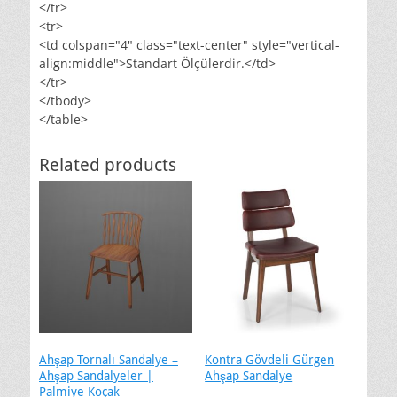
</tr>
<tr>
<td colspan="4" class="text-center" style="vertical-
align:middle">Standart Ölçülerdir.</td>
</tr>
</tbody>
</table>
Related products
Ahşap Tornalı Sandalye –
Kontra Gövdeli Gürgen
Ahşap Sandalyeler |
Ahşap Sandalye
Palmiye Koçak