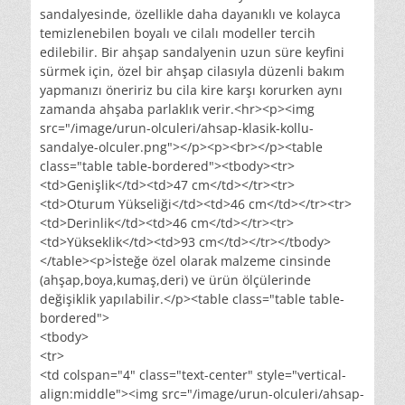
sandalyesinde, özellikle daha dayanıklı ve kolayca
temizlenebilen boyalı ve cilalı modeller tercih
edilebilir. Bir ahşap sandalyenin uzun süre keyfini
sürmek için, özel bir ahşap cilasıyla düzenli bakım
yapmanızı öneririz bu cila kire karşı korurken aynı
zamanda ahşaba parlaklık verir.<hr><p><img
src="/image/urun-olculeri/ahsap-klasik-kollu-
sandalye-olculer.png"></p><p><br></p><table
class="table table-bordered"><tbody><tr>
<td>Genişlik</td><td>47 cm</td></tr><tr>
<td>Oturum Yükseliği</td><td>46 cm</td></tr><tr>
<td>Derinlik</td><td>46 cm</td></tr><tr>
<td>Yükseklik</td><td>93 cm</td></tr></tbody>
</table><p>İsteğe özel olarak malzeme cinsinde
(ahşap,boya,kumaş,deri) ve ürün ölçülerinde
değişiklik yapılabilir.</p><table class="table table-
bordered">
<tbody>
<tr>
<td colspan="4" class="text-center" style="vertical-
align:middle"><img src="/image/urun-olculeri/ahsap-