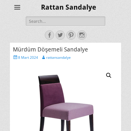
Rattan Sandalye
Search
for:
Facebook
Twitter
Pinterest
Instagram
Mürdüm Döşemeli Sandalye
Posted
Author
8 Mart 2024
rattansandalye
on