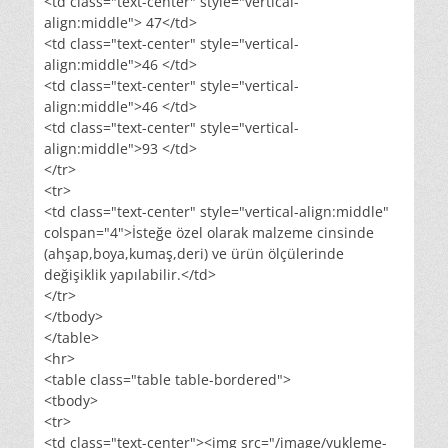
<td class="text-center" style="vertical-
align:middle"> 47</td>
<td class="text-center" style="vertical-
align:middle">46 </td>
<td class="text-center" style="vertical-
align:middle">46 </td>
<td class="text-center" style="vertical-
align:middle">93 </td>
</tr>
<tr>
<td class="text-center" style="vertical-align:middle"
colspan="4">İsteğe özel olarak malzeme cinsinde
(ahşap,boya,kumaş,deri) ve ürün ölçülerinde
değişiklik yapılabilir.</td>
</tr>
</tbody>
</table>
<hr>
<table class="table table-bordered">
<tbody>
<tr>
<td class="text-center"><img src="/image/yukleme-