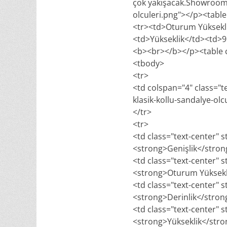
çok yakışacak.Showroom
olculeri.png"></p><tabl
<tr><td>Oturum Yüksekli
<td>Yükseklik</td><td>9
<b><br></b></p><table c
<tbody>
<tr>
<td colspan="4" class="t
klasik-kollu-sandalye-olc
</tr>
<tr>
<td class="text-center" s
<strong>Genişlik</stro
<td class="text-center" s
<strong>Oturum Yüksekl
<td class="text-center" s
<strong>Derinlik</stro
<td class="text-center" s
<strong>Yükseklik</str