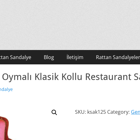
ttan Sandalye
Blog
İletişim
Rattan Sandalyeler
 Oymalı Klasik Kollu Restaurant 
ndalye
SKU:
ksak125
Category:
Gen