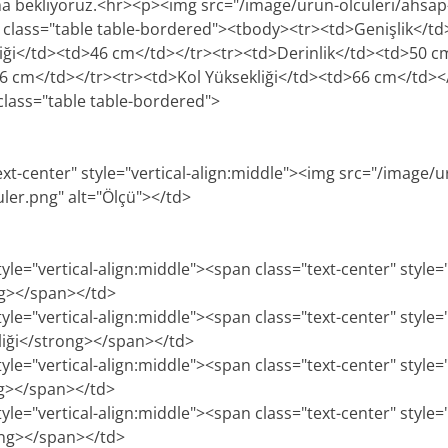
a bekliyoruz.<hr><p><img src="/image/urun-olculeri/ahsap
e class="table table-bordered"><tbody><tr><td>Genişlik</t
ği</td><td>46 cm</td></tr><tr><td>Derinlik</td><td>50 c
6 cm</td></tr><tr><td>Kol Yüksekliği</td><td>66 cm</td><
lass="table table-bordered">
ext-center" style="vertical-align:middle"><img src="/image/u
uler.png" alt="Ölçü"></td>
tyle="vertical-align:middle"><span class="text-center" style=
ng></span></td>
tyle="vertical-align:middle"><span class="text-center" style=
iği</strong></span></td>
tyle="vertical-align:middle"><span class="text-center" style=
ng></span></td>
tyle="vertical-align:middle"><span class="text-center" style=
ong></span></td>