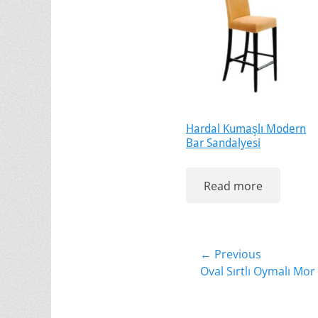
Hardal Kumaşlı Modern
Bar Sandalyesi
Read more
Yazı
← Previous
Previous
Oval Sırtlı Oymalı Mor
gezinmesi
post: