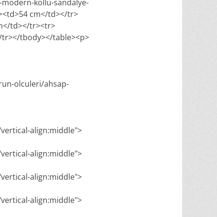
-modern-kollu-sandalye-
d><td>54 cm</td></tr>
m</td></tr><tr>
/tr></tbody></table><p>
run-olculeri/ahsap-
"vertical-align:middle">
"vertical-align:middle">
"vertical-align:middle">
"vertical-align:middle">