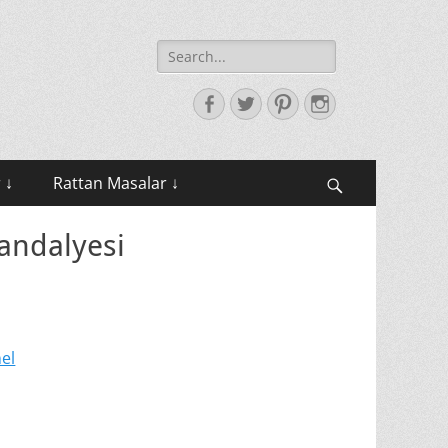
Search
for:
Facebook
Twitter
Pinterest
Instagram
 ↓
Rattan Masalar ↓
Search
Sandalyesi
el