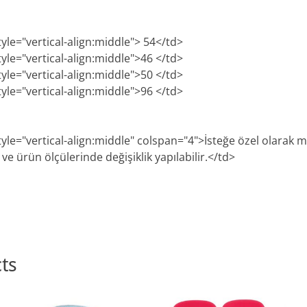
tyle="vertical-align:middle"> 54</td>
tyle="vertical-align:middle">46 </td>
tyle="vertical-align:middle">50 </td>
tyle="vertical-align:middle">96 </td>
style="vertical-align:middle" colspan="4">İsteğe özel olarak
e ürün ölçülerinde değişiklik yapılabilir.</td>
ts