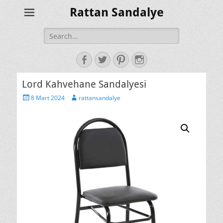
Rattan Sandalye
Search
for:
Facebook
Twitter
Pinterest
Instagram
Lord Kahvehane Sandalyesi
Posted
Author
8 Mart 2024
rattansandalye
on