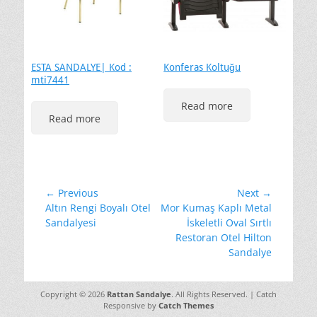
ESTA SANDALYE| Kod :
Konferas Koltuğu
mti7441
Read more
Read more
Yazı
← Previous
Next →
Previous
Next
Altın Rengi Boyalı Otel
Mor Kumaş Kaplı Metal
gezinmesi
post:
post:
Sandalyesi
İskeletli Oval Sırtlı
Restoran Otel Hilton
Sandalye
Copyright © 2026
Rattan Sandalye
. All Rights Reserved. | Catch
Responsive by
Catch Themes