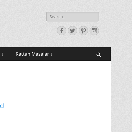
Search
for:
Facebook
Twitter
Pinterest
Instagram
 ↓
Rattan Masalar ↓
Search
el