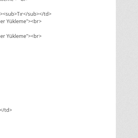
br><sub>Tır</sub></td>
yner Yükleme"><br>
yner Yükleme"><br>
.</td>