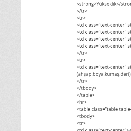
<strong>Yükseklik</str
</tr>
<tr>
<td class="text-center" s
<td class="text-center" s
<td class="text-center" s
<td class="text-center" s
</tr>
<tr>
<td class="text-center" 
(ahşap,boya,kumaş,deri) v
</tr>
</tbody>
</table>
<hr>
<table class="table tabl
<tbody>
<tr>
<td class="text-center"