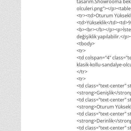
tasarım.Showrooma bekl
olculeri.png"></p><tabl
<tr><td>Oturum Yüksekli
<td>Yükseklik</td><td>9
<b><br></b></p><p>İsteğ
değişiklik yapılabilir.</
<tbody>
<tr>
<td colspan="4" class="t
klasik-kollu-sandalye-olc
</tr>
<tr>
<td class="text-center" s
<strong>Genişlik</stro
<td class="text-center" s
<strong>Oturum Yüksekl
<td class="text-center" s
<strong>Derinlik</stro
<td class="text-center" s