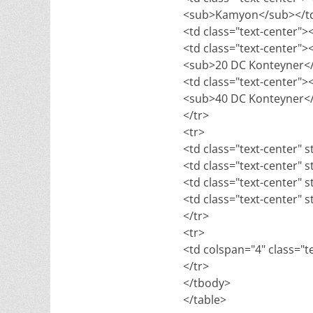
<sub>Kamyon</sub></t
<td class="text-center">
<td class="text-center"
<sub>20 DC Konteyner<
<td class="text-center"
<sub>40 DC Konteyner<
</tr>
<tr>
<td class="text-center" s
<td class="text-center" s
<td class="text-center" s
<td class="text-center" s
</tr>
<tr>
<td colspan="4" class="te
</tr>
</tbody>
</table>