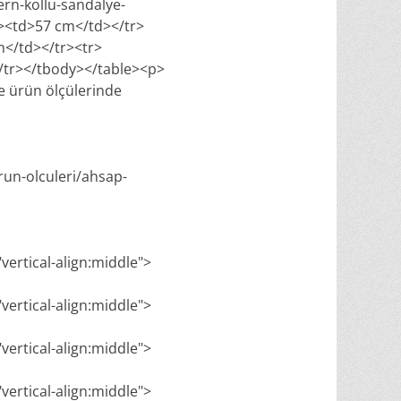
rn-kollu-sandalye-
d><td>57 cm</td></tr>
m</td></tr><tr>
/tr></tbody></table><p>
e ürün ölçülerinde
run-olculeri/ahsap-
"vertical-align:middle">
"vertical-align:middle">
"vertical-align:middle">
"vertical-align:middle">