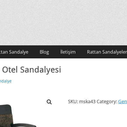
ttan Sandalye
Blog
İletişim
Rattan Sandalyeler
 Otel Sandalyesi
ndalye
SKU:
mska43
Category:
Gen