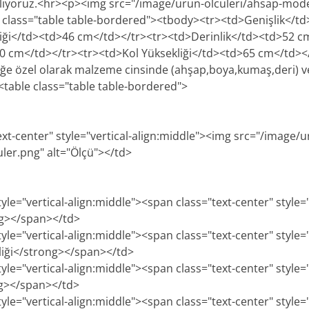
iyoruz.<hr><p><img src="/image/urun-olculeri/ahsap-mode
e class="table table-bordered"><tbody><tr><td>Genişlik</t
ği</td><td>46 cm</td></tr><tr><td>Derinlik</td><td>52 c
0 cm</td></tr><tr><td>Kol Yüksekliği</td><td>65 cm</td><
e özel olarak malzeme cinsinde (ahşap,boya,kumaş,deri) v
p><table class="table table-bordered">
ext-center" style="vertical-align:middle"><img src="/image/u
uler.png" alt="Ölçü"></td>
tyle="vertical-align:middle"><span class="text-center" style=
ng></span></td>
tyle="vertical-align:middle"><span class="text-center" style=
iği</strong></span></td>
tyle="vertical-align:middle"><span class="text-center" style=
ng></span></td>
tyle="vertical-align:middle"><span class="text-center" style=