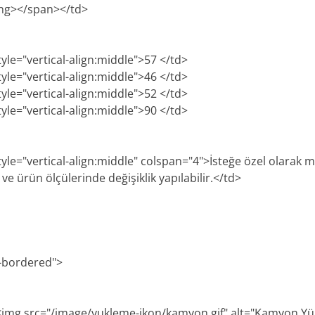
ong></span></td>
tyle="vertical-align:middle">57 </td>
tyle="vertical-align:middle">46 </td>
tyle="vertical-align:middle">52 </td>
tyle="vertical-align:middle">90 </td>
style="vertical-align:middle" colspan="4">İsteğe özel olarak
e ürün ölçülerinde değişiklik yapılabilir.</td>
e-bordered">
><img src="/image/yukleme-ikon/kamyon.gif" alt="Kamyon Y