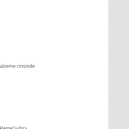
 malzeme cinsinde
ükleme"><br>