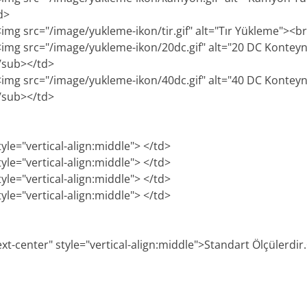
d>
<img src="/image/yukleme-ikon/tir.gif" alt="Tır Yükleme"><
><img src="/image/yukleme-ikon/20dc.gif" alt="20 DC Konte
/sub></td>
><img src="/image/yukleme-ikon/40dc.gif" alt="40 DC Konte
/sub></td>
tyle="vertical-align:middle"> </td>
tyle="vertical-align:middle"> </td>
tyle="vertical-align:middle"> </td>
tyle="vertical-align:middle"> </td>
xt-center" style="vertical-align:middle">Standart Ölçülerdir