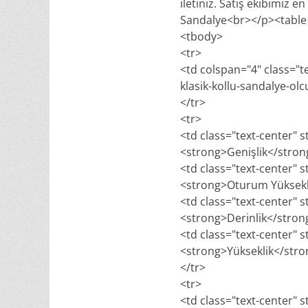
iletiniz. Satış ekibimiz 
Sandalye<br></p><table 
<tbody>
<tr>
<td colspan="4" class="t
klasik-kollu-sandalye-olc
</tr>
<tr>
<td class="text-center" s
<strong>Genişlik</stro
<td class="text-center" s
<strong>Oturum Yüksekl
<td class="text-center" s
<strong>Derinlik</stro
<td class="text-center" s
<strong>Yükseklik</str
</tr>
<tr>
<td class="text-center" s