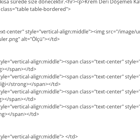
en kısa sürede size dönecektir.<hr><p>Krem Deri Döşemeli Katl
class="table table-bordered">
ext-center" style="vertical-align:middle"><img src="/image/u
uler.png" alt="Ölçü"></td>
tyle="vertical-align:middle"><span class="text-center" style=
ng></span></td>
tyle="vertical-align:middle"><span class="text-center" style=
iği</strong></span></td>
tyle="vertical-align:middle"><span class="text-center" style=
ng></span></td>
tyle="vertical-align:middle"><span class="text-center" style=
ong></span></td>
tyle="vertical-align:middle"> </td>