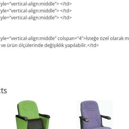
tyle="vertical-align:middle"> </td>
tyle="vertical-align:middle"> </td>
tyle="vertical-align:middle"> </td>
style="vertical-align:middle" colspan="4">İsteğe özel olarak
e ürün ölçülerinde değişiklik yapılabilir.</td>
ts