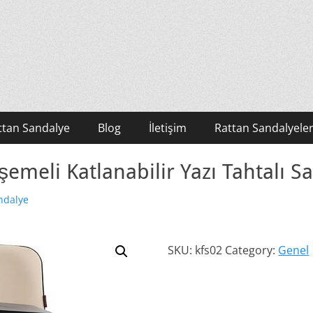
ttan Sandalye
Blog
İletişim
Rattan Sandalyeler
emeli Katlanabilir Yazı Tahtalı S
ndalye
SKU:
kfs02
Category:
Genel