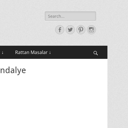
Search
for:
Facebook
Twitter
Pinterest
Instagram
 ↓
Rattan Masalar ↓
Search
andalye