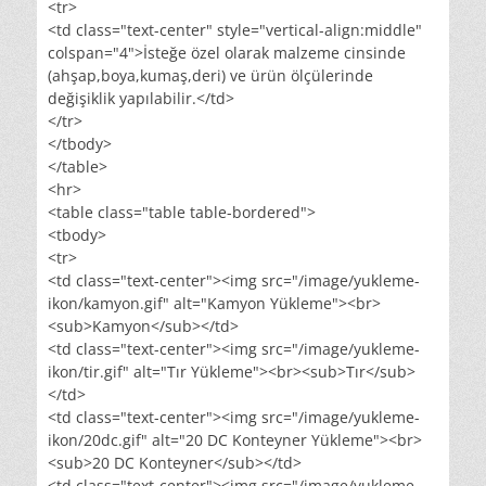
<tr>
<td class="text-center" style="vertical-align:middle"
colspan="4">İsteğe özel olarak malzeme cinsinde
(ahşap,boya,kumaş,deri) ve ürün ölçülerinde
değişiklik yapılabilir.</td>
</tr>
</tbody>
</table>
<hr>
<table class="table table-bordered">
<tbody>
<tr>
<td class="text-center"><img src="/image/yukleme-
ikon/kamyon.gif" alt="Kamyon Yükleme"><br>
<sub>Kamyon</sub></td>
<td class="text-center"><img src="/image/yukleme-
ikon/tir.gif" alt="Tır Yükleme"><br><sub>Tır</sub>
</td>
<td class="text-center"><img src="/image/yukleme-
ikon/20dc.gif" alt="20 DC Konteyner Yükleme"><br>
<sub>20 DC Konteyner</sub></td>
<td class="text-center"><img src="/image/yukleme-