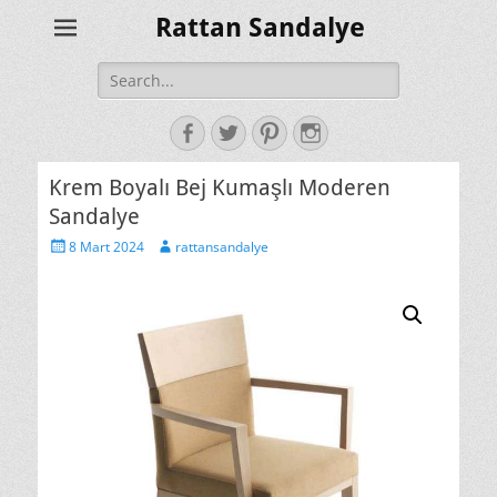
Rattan Sandalye
Search
for:
Facebook
Twitter
Pinterest
Instagram
Krem Boyalı Bej Kumaşlı Moderen
Sandalye
Posted
Author
8 Mart 2024
rattansandalye
on