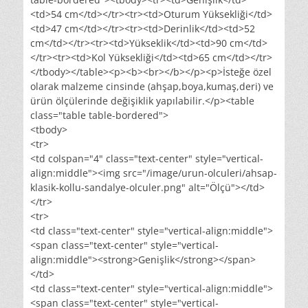
<td>54 cm</td></tr><tr><td>Oturum Yüksekliği</td>
<td>47 cm</td></tr><tr><td>Derinlik</td><td>52
cm</td></tr><tr><td>Yükseklik</td><td>90 cm</td>
</tr><tr><td>Kol Yüksekliği</td><td>65 cm</td></tr>
</tbody></table><p><b><br></b></p><p>İsteğe özel
olarak malzeme cinsinde (ahşap,boya,kumaş,deri) ve
ürün ölçülerinde değişiklik yapılabilir.</p><table
class="table table-bordered">
<tbody>
<tr>
<td colspan="4" class="text-center" style="vertical-
align:middle"><img src="/image/urun-olculeri/ahsap-
klasik-kollu-sandalye-olculer.png" alt="Ölçü"></td>
</tr>
<tr>
<td class="text-center" style="vertical-align:middle">
<span class="text-center" style="vertical-
align:middle"><strong>Genişlik</strong></span>
</td>
<td class="text-center" style="vertical-align:middle">
<span class="text-center" style="vertical-