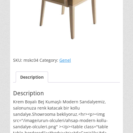
SKU:
mskc04
Category:
Genel
Description
Description
Krem Boyalı Bej Kumaşlı Modern Sandalyemiz,
salonunuza renk katacak bir kollu
sandalye.Showrooma bekliyoruz.<hr><p><img
src="/image/urun-olculeri/ahsap-modern-kollu-
sandalye-olculeri.png" ></p><table class="table
table-bordered"><tbody><tr><td>Genişlik</td>