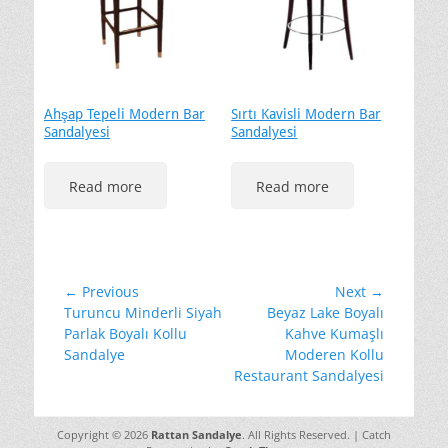
Ahşap Tepeli Modern Bar
Sırtı Kavisli Modern Bar
Sandalyesi
Sandalyesi
Read more
Read more
Yazı
← Previous
Next →
Previous
Next
Turuncu Minderli Siyah
Beyaz Lake Boyalı
gezinmesi
post:
post:
Parlak Boyalı Kollu
Kahve Kumaşlı
Sandalye
Moderen Kollu
Restaurant Sandalyesi
Copyright © 2026
Rattan Sandalye
. All Rights Reserved. | Catch