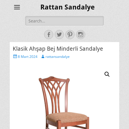
Rattan Sandalye
Search
for:
Facebook
Twitter
Pinterest
Instagram
Klasik Ahşap Bej Minderli Sandalye
Posted
Author
8 Mart 2024
rattansandalye
on