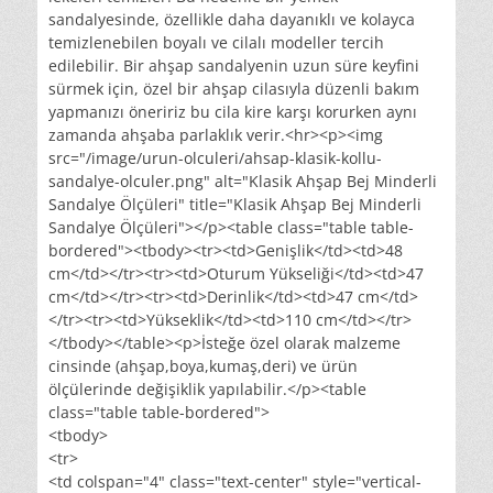
sandalyesinde, özellikle daha dayanıklı ve kolayca
temizlenebilen boyalı ve cilalı modeller tercih
edilebilir. Bir ahşap sandalyenin uzun süre keyfini
sürmek için, özel bir ahşap cilasıyla düzenli bakım
yapmanızı öneririz bu cila kire karşı korurken aynı
zamanda ahşaba parlaklık verir.<hr><p><img
src="/image/urun-olculeri/ahsap-klasik-kollu-
sandalye-olculer.png" alt="Klasik Ahşap Bej Minderli
Sandalye Ölçüleri" title="Klasik Ahşap Bej Minderli
Sandalye Ölçüleri"></p><table class="table table-
bordered"><tbody><tr><td>Genişlik</td><td>48
cm</td></tr><tr><td>Oturum Yükseliği</td><td>47
cm</td></tr><tr><td>Derinlik</td><td>47 cm</td>
</tr><tr><td>Yükseklik</td><td>110 cm</td></tr>
</tbody></table><p>İsteğe özel olarak malzeme
cinsinde (ahşap,boya,kumaş,deri) ve ürün
ölçülerinde değişiklik yapılabilir.</p><table
class="table table-bordered">
<tbody>
<tr>
<td colspan="4" class="text-center" style="vertical-