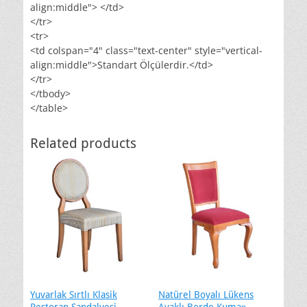
align:middle"> </td>
</tr>
<tr>
<td colspan="4" class="text-center" style="vertical-
align:middle">Standart Ölçülerdir.</td>
</tr>
</tbody>
</table>
Related products
Yuvarlak Sırtlı Klasik
Natürel Boyalı Lükens
Restoran Sandalyesi
Ayaklı Bordo Kumaş