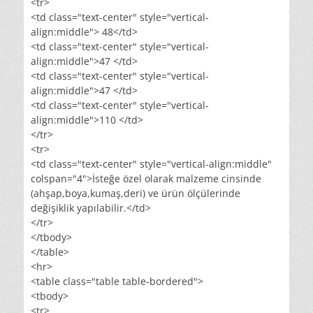
<tr>
<td class="text-center" style="vertical-
align:middle"> 48</td>
<td class="text-center" style="vertical-
align:middle">47 </td>
<td class="text-center" style="vertical-
align:middle">47 </td>
<td class="text-center" style="vertical-
align:middle">110 </td>
</tr>
<tr>
<td class="text-center" style="vertical-align:middle"
colspan="4">İsteğe özel olarak malzeme cinsinde
(ahşap,boya,kumaş,deri) ve ürün ölçülerinde
değişiklik yapılabilir.</td>
</tr>
</tbody>
</table>
<hr>
<table class="table table-bordered">
<tbody>
<tr>