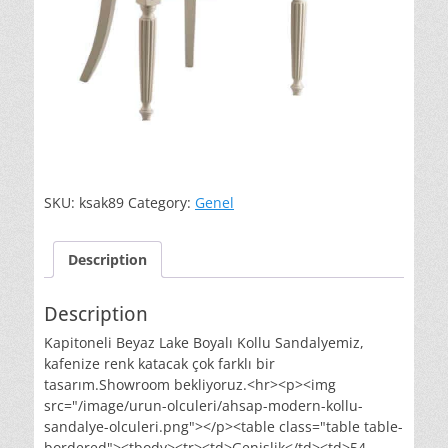
SKU:
ksak89
Category:
Genel
Description
Description
Kapitoneli Beyaz Lake Boyalı Kollu Sandalyemiz,
kafenize renk katacak çok farklı bir
tasarım.Showroom bekliyoruz.<hr><p><img
src="/image/urun-olculeri/ahsap-modern-kollu-
sandalye-olculeri.png"></p><table class="table table-
bordered"><tbody><tr><td>Genişlik</td><td>54