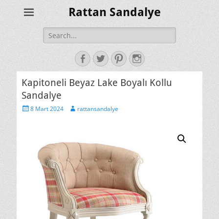
Rattan Sandalye
Search
for:
Facebook
Twitter
Pinterest
Instagram
Kapitoneli Beyaz Lake Boyalı Kollu
Sandalye
Posted
Author
8 Mart 2024
rattansandalye
on