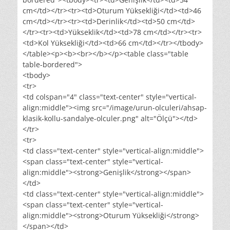
cm</td></tr><tr><td>Oturum Yüksekliği</td><td>46
cm</td></tr><tr><td>Derinlik</td><td>50 cm</td>
</tr><tr><td>Yükseklik</td><td>78 cm</td></tr><tr>
<td>Kol Yüksekliği</td><td>66 cm</td></tr></tbody>
</table><p><b><br></b></p><table class="table
table-bordered">
<tbody>
<tr>
<td colspan="4" class="text-center" style="vertical-
align:middle"><img src="/image/urun-olculeri/ahsap-
klasik-kollu-sandalye-olculer.png" alt="Ölçü"></td>
</tr>
<tr>
<td class="text-center" style="vertical-align:middle">
<span class="text-center" style="vertical-
align:middle"><strong>Genişlik</strong></span>
</td>
<td class="text-center" style="vertical-align:middle">
<span class="text-center" style="vertical-
align:middle"><strong>Oturum Yüksekliği</strong>
</span></td>