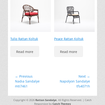
Tulip Rattan Koltuk
Peace Rattan Koltuk
Read more
Read more
Yazı
← Previous
Next →
Previous
Next
Nadıa Sandalye
Napolyon Sandalye
gezinmesi
post:
post:
mti7461
tfs4071h
Copyright © 2026
Rattan Sandalye
. All Rights Reserved. | Catch
Responsive by
Catch Themes