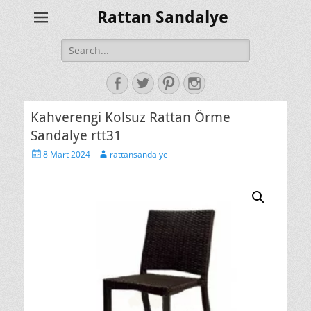
Rattan Sandalye
Search
for:
Facebook
Twitter
Pinterest
Instagram
Kahverengi Kolsuz Rattan Örme
Sandalye rtt31
Posted
Author
8 Mart 2024
rattansandalye
on