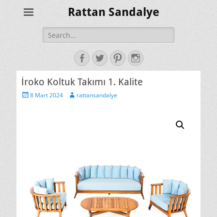
Rattan Sandalye
Search
for:
Facebook
Twitter
Pinterest
Instagram
İroko Koltuk Takımı 1. Kalite
Posted
Author
8 Mart 2024
rattansandalye
on