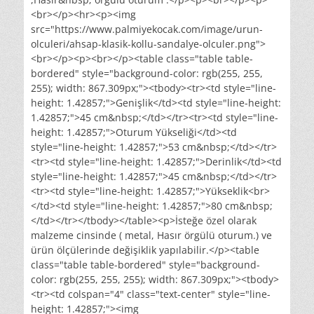
<br></p><hr><p><img
src="https://www.palmiyekocak.com/image/urun-
olculeri/ahsap-klasik-kollu-sandalye-olculer.png">
<br></p><p><br></p><table class="table table-
bordered" style="background-color: rgb(255, 255,
255); width: 867.309px;"><tbody><tr><td style="line-
height: 1.42857;">Genişlik</td><td style="line-height:
1.42857;">45 cm&nbsp;</td></tr><tr><td style="line-
height: 1.42857;">Oturum Yükseliği</td><td
style="line-height: 1.42857;">53 cm&nbsp;</td></tr>
<tr><td style="line-height: 1.42857;">Derinlik</td><td
style="line-height: 1.42857;">45 cm&nbsp;</td></tr>
<tr><td style="line-height: 1.42857;">Yükseklik<br>
</td><td style="line-height: 1.42857;">80 cm&nbsp;
</td></tr></tbody></table><p>İsteğe özel olarak
malzeme cinsinde ( metal, Hasır örgülü oturum.) ve
ürün ölçülerinde değişiklik yapılabilir.</p><table
class="table table-bordered" style="background-
color: rgb(255, 255, 255); width: 867.309px;"><tbody>
<tr><td colspan="4" class="text-center" style="line-
height: 1.42857;"><img