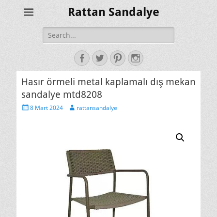
Rattan Sandalye
Search
for:
Facebook
Twitter
Pinterest
Instagram
Hasır örmeli metal kaplamalı dış mekan
sandalye mtd8208
Posted
Author
8 Mart 2024
rattansandalye
on