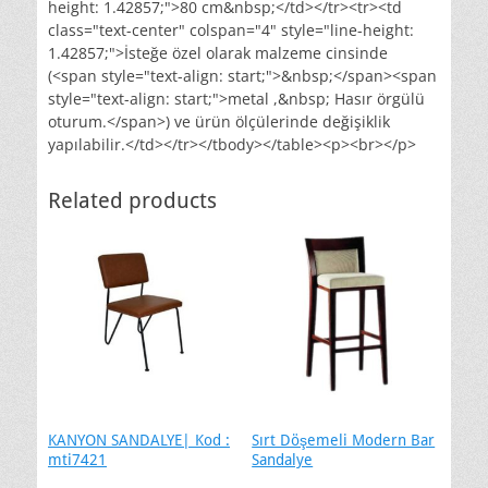
height: 1.42857;">80 cm&nbsp;</td></tr><tr><td
class="text-center" colspan="4" style="line-height:
1.42857;">İsteğe özel olarak malzeme cinsinde
(<span style="text-align: start;">&nbsp;</span><span
style="text-align: start;">metal ,&nbsp; Hasır örgülü
oturum.</span>) ve ürün ölçülerinde değişiklik
yapılabilir.</td></tr></tbody></table><p><br></p>
Related products
KANYON SANDALYE| Kod :
Sırt Döşemeli Modern Bar
mti7421
Sandalye