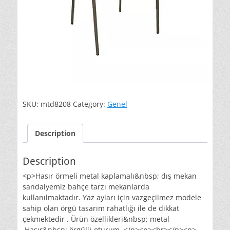
SKU:
mtd8208
Category:
Genel
Description
Description
<p>Hasır örmeli metal kaplamalı&nbsp; dış mekan
sandalyemiz bahçe tarzı mekanlarda
kullanılmaktadır. Yaz ayları için vazgeçilmez modele
sahip olan örgü tasarım rahatlığı ile de dikkat
çekmektedir . Ürün özellikleri&nbsp; metal
,Hasır&nbsp; örgülü oturum .</p><p><br></p><p>