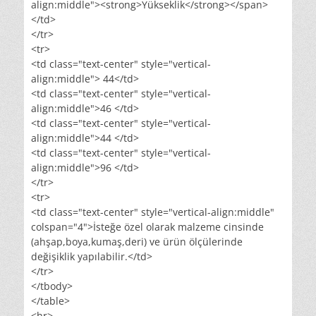
align:middle"><strong>Yükseklik</strong></span>
</td>
</tr>
<tr>
<td class="text-center" style="vertical-
align:middle"> 44</td>
<td class="text-center" style="vertical-
align:middle">46 </td>
<td class="text-center" style="vertical-
align:middle">44 </td>
<td class="text-center" style="vertical-
align:middle">96 </td>
</tr>
<tr>
<td class="text-center" style="vertical-align:middle"
colspan="4">İsteğe özel olarak malzeme cinsinde
(ahşap,boya,kumaş,deri) ve ürün ölçülerinde
değişiklik yapılabilir.</td>
</tr>
</tbody>
</table>
<hr>