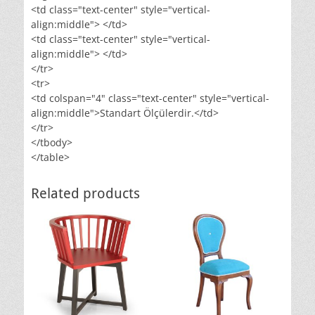
<td class="text-center" style="vertical-
align:middle"> </td>
<td class="text-center" style="vertical-
align:middle"> </td>
</tr>
<tr>
<td colspan="4" class="text-center" style="vertical-
align:middle">Standart Ölçülerdir.</td>
</tr>
</tbody>
</table>
Related products