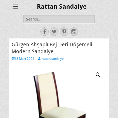
Rattan Sandalye
Search
for:
Facebook
Twitter
Pinterest
Instagram
Gürgen Ahşaplı Bej Deri Döşemeli
Modern Sandalye
Posted
Author
8 Mart 2024
rattansandalye
on