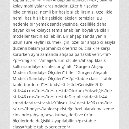
kolay mobilyalar arasındadır. Eğer bir şeyler
lekelenmişse, nemli bir bezle silebilirsiniz. Özellikle
nemli bez hızlı bir şekilde lekeleri temizler. Bu
nedenle bir yemek sandalyesinde, özellikle daha
dayanıklı ve kolayca temizlenebilen boyalı ve cilalı
modeller tercih edilebilir. Bir ahşap sandalyenin
uzun süre keyfini sürmek için, özel bir ahşap cilasıyla
düzenli bakım yapmanızı öneririz bu cila kire karşı
korurken aynı zamanda ahşaba parlaklık verir.<hr>
<p><img src="/image/urun-olculeri/ahsap-klasik-
kollu-sandalye-olculer.png" alt="Gürgen Ahşaplı
Modern Sandalye Ölçüleri" title="Gürgen Ahşaplı
Modern Sandalye Ölçüleri"></p><table class="table
table-bordered"><tbody><tr><td>Genişlik</td>
<td>44 cm</td></tr><tr><td>Oturum Yükseliği</td>
<td>46 cm</td></tr><tr><td>Derinlik</td><td>44
cm</td></tr><tr><td>Yükseklik</td><td>96 cm</td>
</tr></tbody></table><p>İsteğe özel olarak malzeme
cinsinde (ahşap,boya,kumaş,deri) ve ürün
ölçülerinde değişiklik yapılabilir.</p><table
class="table table-bordered">