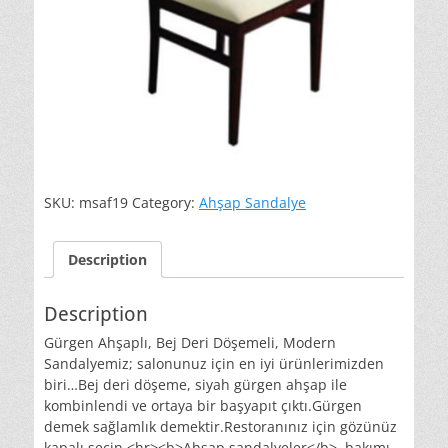
SKU:
msaf19
Category:
Ahşap Sandalye
Description
Description
Gürgen Ahşaplı, Bej Deri Döşemeli, Modern
Sandalyemiz; salonunuz için en iyi ürünlerimizden
biri…Bej deri döşeme, siyah gürgen ahşap ile
kombinlendi ve ortaya bir başyapıt çıktı.Gürgen
demek sağlamlık demektir.Restoranınız için gözünüz
kapalı seçin.<hr><b>Ahşap sandalyeler</b>, bakımı