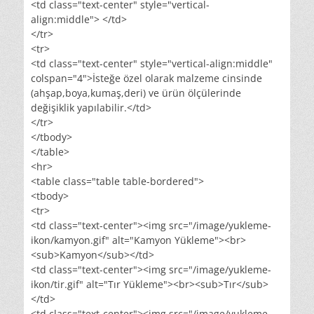
<td class="text-center" style="vertical-
align:middle"> </td>
</tr>
<tr>
<td class="text-center" style="vertical-align:middle"
colspan="4">İsteğe özel olarak malzeme cinsinde
(ahşap,boya,kumaş,deri) ve ürün ölçülerinde
değişiklik yapılabilir.</td>
</tr>
</tbody>
</table>
<hr>
<table class="table table-bordered">
<tbody>
<tr>
<td class="text-center"><img src="/image/yukleme-
ikon/kamyon.gif" alt="Kamyon Yükleme"><br>
<sub>Kamyon</sub></td>
<td class="text-center"><img src="/image/yukleme-
ikon/tir.gif" alt="Tır Yükleme"><br><sub>Tır</sub>
</td>
<td class="text-center"><img src="/image/yukleme-