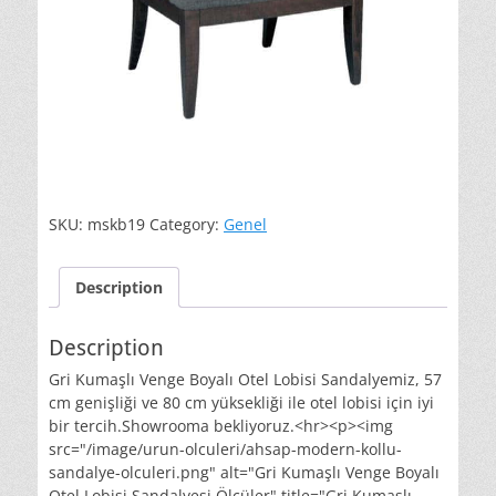
SKU:
mskb19
Category:
Genel
Description
Description
Gri Kumaşlı Venge Boyalı Otel Lobisi Sandalyemiz, 57
cm genişliği ve 80 cm yüksekliği ile otel lobisi için iyi
bir tercih.Showrooma bekliyoruz.<hr><p><img
src="/image/urun-olculeri/ahsap-modern-kollu-
sandalye-olculeri.png" alt="Gri Kumaşlı Venge Boyalı
Otel Lobisi Sandalyesi Ölçüler" title="Gri Kumaşlı