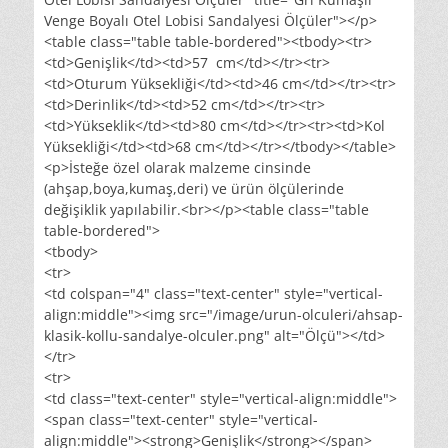
Venge Boyalı Otel Lobisi Sandalyesi Ölçüler"></p>
<table class="table table-bordered"><tbody><tr>
<td>Genişlik</td><td>57 cm</td></tr><tr>
<td>Oturum Yüksekliği</td><td>46 cm</td></tr><tr>
<td>Derinlik</td><td>52 cm</td></tr><tr>
<td>Yükseklik</td><td>80 cm</td></tr><tr><td>Kol
Yüksekliği</td><td>68 cm</td></tr></tbody></table>
<p>İsteğe özel olarak malzeme cinsinde
(ahşap,boya,kumaş,deri) ve ürün ölçülerinde
değişiklik yapılabilir.<br></p><table class="table
table-bordered">
<tbody>
<tr>
<td colspan="4" class="text-center" style="vertical-
align:middle"><img src="/image/urun-olculeri/ahsap-
klasik-kollu-sandalye-olculer.png" alt="Ölçü"></td>
</tr>
<tr>
<td class="text-center" style="vertical-align:middle">
<span class="text-center" style="vertical-
align:middle"><strong>Genişlik</strong></span>