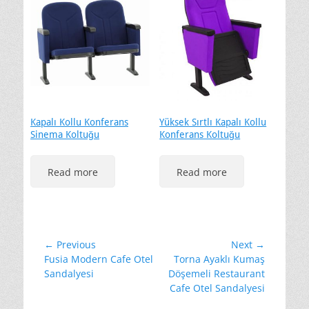
Kapalı Kollu Konferans
Yüksek Sırtlı Kapalı Kollu
Sinema Koltuğu
Konferans Koltuğu
Read more
Read more
Yazı
← Previous
Next →
Previous
Next
Fusia Modern Cafe Otel
Torna Ayaklı Kumaş
gezinmesi
post:
post:
Sandalyesi
Döşemeli Restaurant
Cafe Otel Sandalyesi