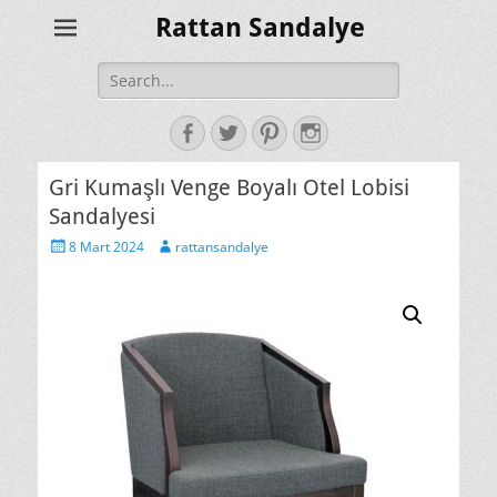
Rattan Sandalye
Search
for:
Facebook
Twitter
Pinterest
Instagram
Gri Kumaşlı Venge Boyalı Otel Lobisi
Sandalyesi
Posted
Author
8 Mart 2024
rattansandalye
on