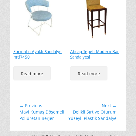
Formal u Ayaklı Sandalye
Ahşap Tepeli Modern Bar
mti7450
Sandalyesi
Read more
Read more
Yazı
← Previous
Next →
Previous
Next
Mavi Kumaş Döşemeli
Delikli Sırt ve Oturum
gezinmesi
post:
post:
Poliüretan Berjer
Yüzeyli Plastik Sandalye