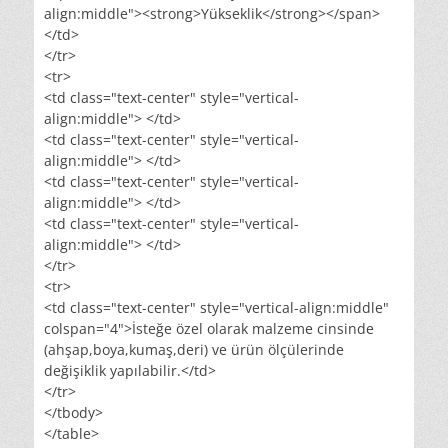
align:middle"><strong>Yükseklik</strong></span>
</td>
</tr>
<tr>
<td class="text-center" style="vertical-
align:middle"> </td>
<td class="text-center" style="vertical-
align:middle"> </td>
<td class="text-center" style="vertical-
align:middle"> </td>
<td class="text-center" style="vertical-
align:middle"> </td>
</tr>
<tr>
<td class="text-center" style="vertical-align:middle"
colspan="4">İsteğe özel olarak malzeme cinsinde
(ahşap,boya,kumaş,deri) ve ürün ölçülerinde
değişiklik yapılabilir.</td>
</tr>
</tbody>
</table>