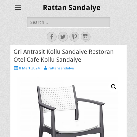
Rattan Sandalye
Search
for:
Facebook
Twitter
Pinterest
Instagram
Gri Antrasit Kollu Sandalye Restoran
Otel Cafe Kollu Sandalye
Posted
Author
8 Mart 2024
rattansandalye
on