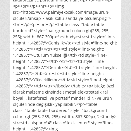
<p><br></p><hr><p><img
src="https://www.palmiyekocak.com/image/urun-
olculeri/ahsap-klasik-kollu-sandalye-olculer.png">
<br></p><p><br></p><table class="table table-
bordered" style="background-color: rgb(255, 255,
255); width: 867.309px;"><tbody><tr><td style="line-
height: 1.42857;">Genişlik</td><td style="line-height:
1.42857;"></td></tr><tr><td style="line-height:
1.42857;">Oturum Yükseliği</td><td style="line-
height: 1.42857;"></td></tr><tr><td style="line-
height: 1.42857;">Derinlik</td><td style="line-height:
1.42857;"></td></tr><tr><td style="line-height:
1.42857;">Yükseklik<br></td><td style="line-height:
1.42857;"></td></tr></tbody></table><p>İsteğe özel
olarak malzeme cinsinde ( metal elektrostatik ral
boyalı , kataforezli ve portatif minderlidir.) ve ürün
ölçülerinde değişiklik yapılabilir.</p><table
class="table table-bordered" style="background-
color: rgb(255, 255, 255); width: 867.309px;"><tbody>
<tr><td colspan="4" class="text-center" style="line-
height: 1.42857;"><img