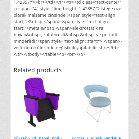
1.42857;"><br></td></tr><tr><td class="text-center"
colspan="4" style="line-height: 1.42857;">İsteğe özel
olarak malzeme cinsinde (<span style="text-align:
start;">&nbsp;</span><span style="text-align:
start;">metal&nbsp;</span>elektrostatik ral
boyalı&nbsp;, kataforezli&nbsp;&nbsp; ve portatif
minderlidir<span style="text-align: start;">.</span>)
ve ürün ölçülerinde değişiklik yapılabilir.<br></td>
</tr></tbody></table><p><br></p>
Related products
Yüksek Sırtlı Kapalı Kollu
Formal u Ayaklı Sandalye