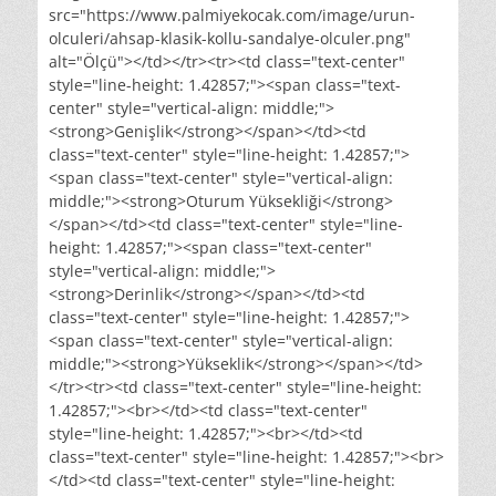
src="https://www.palmiyekocak.com/image/urun-
olculeri/ahsap-klasik-kollu-sandalye-olculer.png"
alt="Ölçü"></td></tr><tr><td class="text-center"
style="line-height: 1.42857;"><span class="text-
center" style="vertical-align: middle;">
<strong>Genişlik</strong></span></td><td
class="text-center" style="line-height: 1.42857;">
<span class="text-center" style="vertical-align:
middle;"><strong>Oturum Yüksekliği</strong>
</span></td><td class="text-center" style="line-
height: 1.42857;"><span class="text-center"
style="vertical-align: middle;">
<strong>Derinlik</strong></span></td><td
class="text-center" style="line-height: 1.42857;">
<span class="text-center" style="vertical-align:
middle;"><strong>Yükseklik</strong></span></td>
</tr><tr><td class="text-center" style="line-height:
1.42857;"><br></td><td class="text-center"
style="line-height: 1.42857;"><br></td><td
class="text-center" style="line-height: 1.42857;"><br>
</td><td class="text-center" style="line-height: