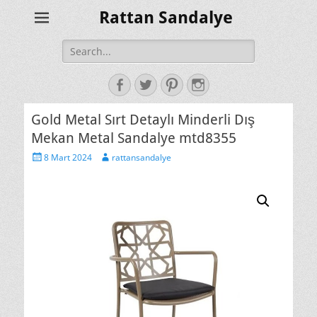
Rattan Sandalye
Search
for:
Facebook
Twitter
Pinterest
Instagram
Gold Metal Sırt Detaylı Minderli Dış
Mekan Metal Sandalye mtd8355
Posted
Author
8 Mart 2024
rattansandalye
on