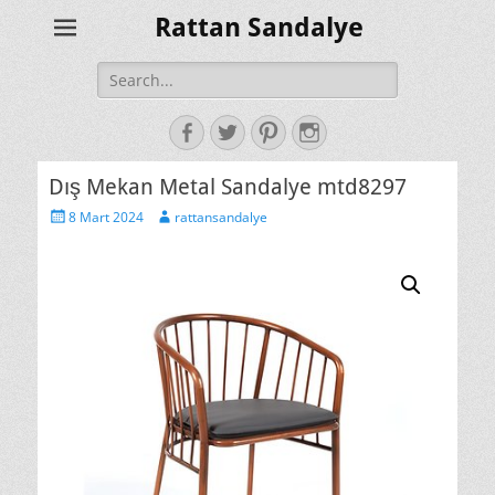
Rattan Sandalye
Search
for:
Facebook
Twitter
Pinterest
Instagram
Dış Mekan Metal Sandalye mtd8297
Posted
Author
8 Mart 2024
rattansandalye
on