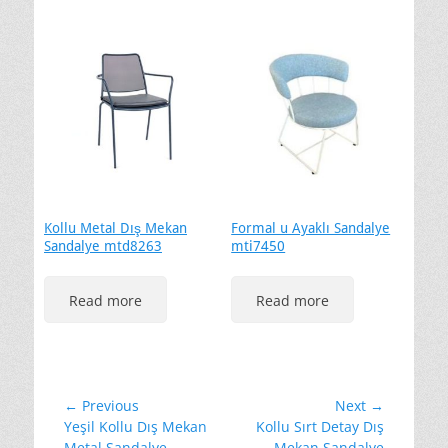
Kollu Metal Dış Mekan
Formal u Ayaklı Sandalye
Sandalye mtd8263
mti7450
Read more
Read more
Yazı
← Previous
Next →
Previous
Next
Yeşil Kollu Dış Mekan
Kollu Sırt Detay Dış
gezinmesi
post:
post:
Metal Sandalye
Mekan Sandalye