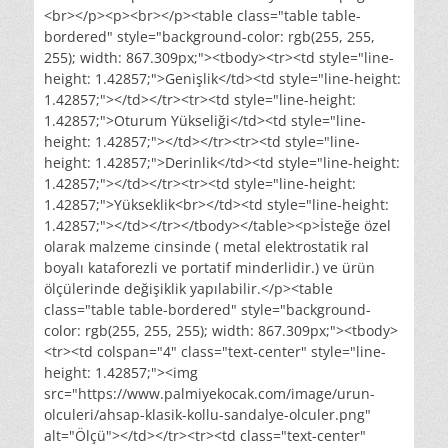
<br></p><p><br></p><table class="table table-
bordered" style="background-color: rgb(255, 255,
255); width: 867.309px;"><tbody><tr><td style="line-
height: 1.42857;">Genişlik</td><td style="line-height:
1.42857;"></td></tr><tr><td style="line-height:
1.42857;">Oturum Yükseliği</td><td style="line-
height: 1.42857;"></td></tr><tr><td style="line-
height: 1.42857;">Derinlik</td><td style="line-height:
1.42857;"></td></tr><tr><td style="line-height:
1.42857;">Yükseklik<br></td><td style="line-height:
1.42857;"></td></tr></tbody></table><p>İsteğe özel
olarak malzeme cinsinde ( metal elektrostatik ral
boyalı kataforezli ve portatif minderlidir.) ve ürün
ölçülerinde değişiklik yapılabilir.</p><table
class="table table-bordered" style="background-
color: rgb(255, 255, 255); width: 867.309px;"><tbody>
<tr><td colspan="4" class="text-center" style="line-
height: 1.42857;"><img
src="https://www.palmiyekocak.com/image/urun-
olculeri/ahsap-klasik-kollu-sandalye-olculer.png"
alt="Ölçü"></td></tr><tr><td class="text-center"