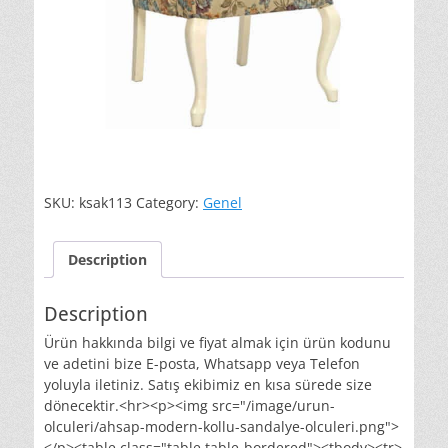
SKU:
ksak113
Category:
Genel
Description
Description
Ürün hakkında bilgi ve fiyat almak için ürün kodunu
ve adetini bize E-posta, Whatsapp veya Telefon
yoluyla iletiniz. Satış ekibimiz en kısa sürede size
dönecektir.<hr><p><img src="/image/urun-
olculeri/ahsap-modern-kollu-sandalye-olculeri.png">
</p><table class="table table-bordered"><tbody><tr>