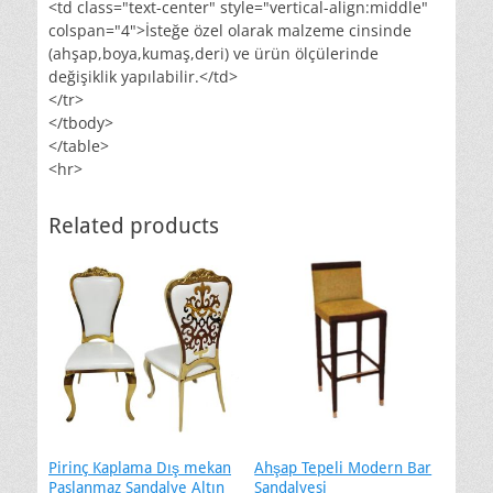
<td class="text-center" style="vertical-align:middle"
colspan="4">İsteğe özel olarak malzeme cinsinde
(ahşap,boya,kumaş,deri) ve ürün ölçülerinde
değişiklik yapılabilir.</td>
</tr>
</tbody>
</table>
<hr>
Related products
Pirinç Kaplama Dış mekan
Ahşap Tepeli Modern Bar
Paslanmaz Sandalye Altın
Sandalyesi