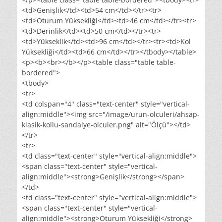
<td>Genişlik</td><td>54 cm</td></tr><tr>
<td>Oturum Yüksekliği</td><td>46 cm</td></tr><tr>
<td>Derinlik</td><td>50 cm</td></tr><tr>
<td>Yükseklik</td><td>96 cm</td></tr><tr><td>Kol
Yüksekliği</td><td>66 cm</td></tr></tbody></table>
<p><b><br></b></p><table class="table table-
bordered">
<tbody>
<tr>
<td colspan="4" class="text-center" style="vertical-
align:middle"><img src="/image/urun-olculeri/ahsap-
klasik-kollu-sandalye-olculer.png" alt="Ölçü"></td>
</tr>
<tr>
<td class="text-center" style="vertical-align:middle">
<span class="text-center" style="vertical-
align:middle"><strong>Genişlik</strong></span>
</td>
<td class="text-center" style="vertical-align:middle">
<span class="text-center" style="vertical-
align:middle"><strong>Oturum Yüksekliği</strong>