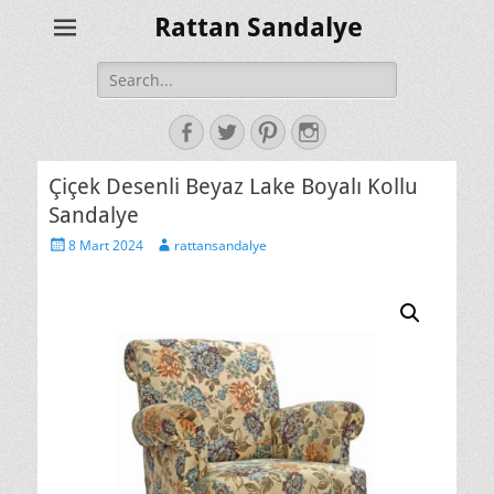
Rattan Sandalye
Search
for:
Facebook
Twitter
Pinterest
Instagram
Çiçek Desenli Beyaz Lake Boyalı Kollu
Sandalye
Posted
Author
8 Mart 2024
rattansandalye
on