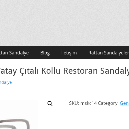
ttan Sandalye
Blog
İletişim
Rattan Sandalyeler
Yatay Çıtalı Kollu Restoran Sandal
ndalye
SKU:
mskc14
Category:
Gen