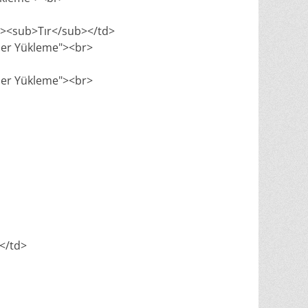
br><sub>Tır</sub></td>
yner Yükleme"><br>
yner Yükleme"><br>
.</td>