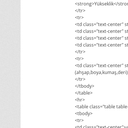
<strong>Yükseklik</str
</tr>
<tr>
<td class="text-center" s
<td class="text-center" s
<td class="text-center" s
<td class="text-center" s
</tr>
<tr>
<td class="text-center" 
(ahşap,boya,kumaş,deri) v
</tr>
</tbody>
</table>
<hr>
<table class="table tabl
<tbody>
<tr>
<td class="text-center"