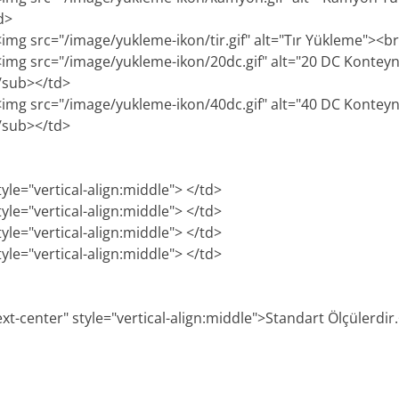
d>
<img src="/image/yukleme-ikon/tir.gif" alt="Tır Yükleme"><
><img src="/image/yukleme-ikon/20dc.gif" alt="20 DC Konte
/sub></td>
><img src="/image/yukleme-ikon/40dc.gif" alt="40 DC Konte
/sub></td>
tyle="vertical-align:middle"> </td>
tyle="vertical-align:middle"> </td>
tyle="vertical-align:middle"> </td>
tyle="vertical-align:middle"> </td>
xt-center" style="vertical-align:middle">Standart Ölçülerdir