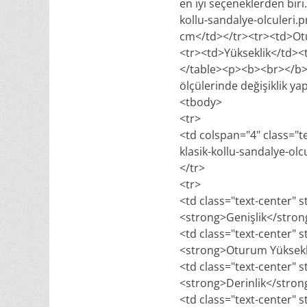
en iyi seçeneklerden bi
kollu-sandalye-olculeri
cm</td></tr><tr><td>Ot
<tr><td>Yükseklik</td><
</table><p><b><br></b><
ölçülerinde değişiklik ya
<tbody>
<tr>
<td colspan="4" class="t
klasik-kollu-sandalye-olc
</tr>
<tr>
<td class="text-center" s
<strong>Genişlik</stro
<td class="text-center" s
<strong>Oturum Yüksekl
<td class="text-center" s
<strong>Derinlik</stro
<td class="text-center" s