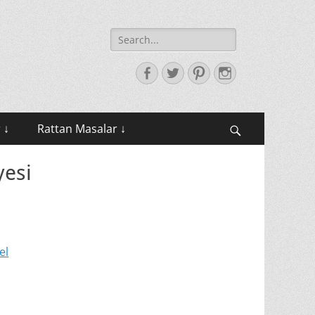
Search
for:
Facebook
Twitter
Pinterest
Instagram
 ↓
Rattan Masalar ↓
Search
yesi
el