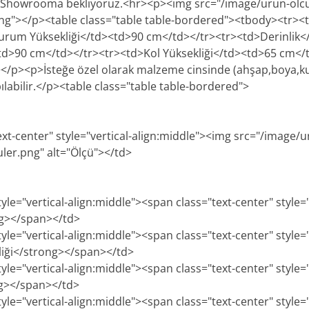
ri.Showrooma bekliyoruz.<hr><p><img src="/image/urun-olc
.png"></p><table class="table table-bordered"><tbody><tr><
urum Yüksekliği</td><td>90 cm</td></tr><tr><td>Derinlik<
td>90 cm</td></tr><tr><td>Kol Yüksekliği</td><td>65 cm</
/p><p>İsteğe özel olarak malzeme cinsinde (ahşap,boya,k
pılabilir.</p><table class="table table-bordered">
ext-center" style="vertical-align:middle"><img src="/image/u
uler.png" alt="Ölçü"></td>
tyle="vertical-align:middle"><span class="text-center" style=
ng></span></td>
tyle="vertical-align:middle"><span class="text-center" style=
iği</strong></span></td>
tyle="vertical-align:middle"><span class="text-center" style=
ng></span></td>
tyle="vertical-align:middle"><span class="text-center" style=