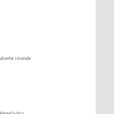
 malzeme cinsinde
ükleme"><br>