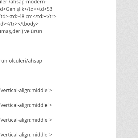
uleri/ahsap-modern-
td>Genişlik</td><td>53
/td><td>48 cm</td></tr>
td></tr></tbody>
umaş,deri) ve ürün
run-olculeri/ahsap-
"vertical-align:middle">
"vertical-align:middle">
"vertical-align:middle">
"vertical-align:middle">