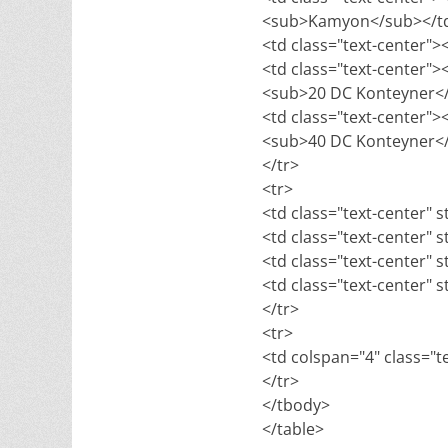
<sub>Kamyon</sub></t
<td class="text-center">
<td class="text-center"
<sub>20 DC Konteyner<
<td class="text-center"
<sub>40 DC Konteyner<
</tr>
<tr>
<td class="text-center" s
<td class="text-center" s
<td class="text-center" s
<td class="text-center" s
</tr>
<tr>
<td colspan="4" class="te
</tr>
</tbody>
</table>