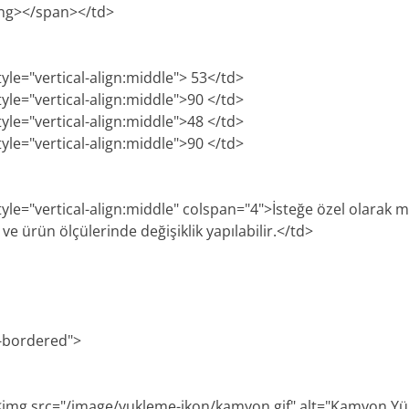
ong></span></td>
tyle="vertical-align:middle"> 53</td>
tyle="vertical-align:middle">90 </td>
tyle="vertical-align:middle">48 </td>
tyle="vertical-align:middle">90 </td>
style="vertical-align:middle" colspan="4">İsteğe özel olarak
e ürün ölçülerinde değişiklik yapılabilir.</td>
e-bordered">
><img src="/image/yukleme-ikon/kamyon.gif" alt="Kamyon Y