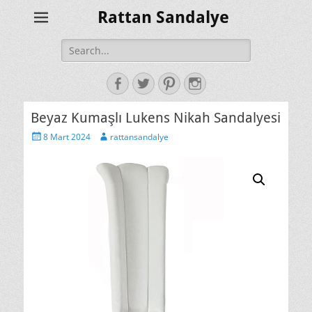
Rattan Sandalye
Search
for:
Facebook
Twitter
Pinterest
Instagram
Beyaz Kumaşlı Lukens Nikah Sandalyesi
Posted
Author
8 Mart 2024
rattansandalye
on