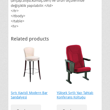
(ahşap,boya,kumaş,deri) ve ürün ölçülerinde
değişiklik yapılabilir.</td>
</tr>
</tbody>
</table>
<hr>
Related products
Sırtı Kavisli Modern Bar
Yüksek Sırtlı Yazı Tahtalı
Sandalyesi
Konferans Koltuğu