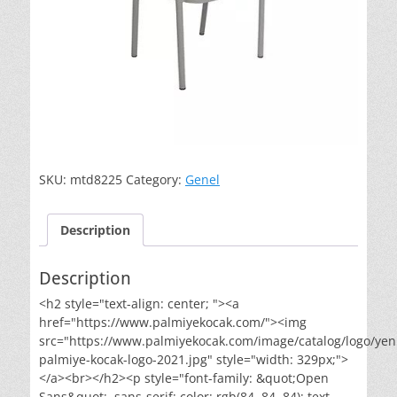
SKU:
mtd8225
Category:
Genel
Description
Description
<h2 style="text-align: center; "><a
href="https://www.palmiyekocak.com/"><img
src="https://www.palmiyekocak.com/image/catalog/logo/yen
palmiye-kocak-logo-2021.jpg" style="width: 329px;">
</a><br></h2><p style="font-family: &quot;Open
Sans&quot;, sans-serif; color: rgb(84, 84, 84); text-