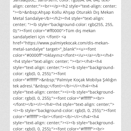
align: center;"><br></p><h2 style="text-align: center;
"><b>&nbsp;Ahşap Kollu Ahşap Oturaklı Dış Mekan
Metal Sandalye</b></h2><h4 style="text-align:
center; "><b style="background-color: rgb(255, 255,
0);"><font color="#ff0000">Tüm dış mekan
sandalyeleri için </font> <a
href="https://www.palmiyekocak.com/dis-mekan-
metal-sandalye" target="_blank"><u><font
color="#0000ff">tıklayınız</font></u></a></b></h4>
<h4 style="text-align: center; "><br></h4><h4
style="text-align: center;"><i><b style="background-
color: rgb(0, 0, 255);"><font
color="#ffffff">&nbsp;"Palmiye Koçak Mobilya Şıklığın
tek adresi."&nbsp;</font></b></i></h4><h4
style="text-align: center;"><i><b style="background-
color: rgb(0, 0, 255);"><font color="#ffffff"><br>
</font></b></i></h4><h4 style="text-align: center;">
<i><b style="background-color: rgb(0, 0, 255);"><font
color="#ffffff"><br></font></b></i></h4><h4
style="text-align: center;"><i><b style="background-
color: rgb(0, 0, 255);"><font color="#ffffff"><br>