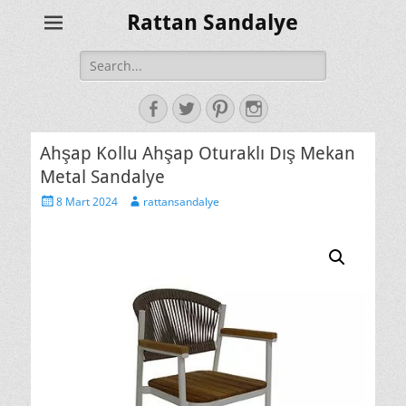
Rattan Sandalye
Search
for:
Facebook
Twitter
Pinterest
Instagram
Ahşap Kollu Ahşap Oturaklı Dış Mekan
Metal Sandalye
Posted
Author
8 Mart 2024
rattansandalye
on