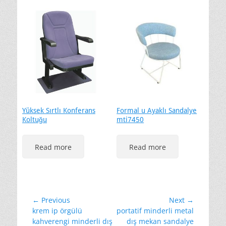
Yüksek Sırtlı Konferans
Formal u Ayaklı Sandalye
Koltuğu
mti7450
Read more
Read more
Yazı
← Previous
Next →
Previous
Next
krem ip örgülü
portatif minderli metal
gezinmesi
post:
post:
kahverengi minderli dış
dış mekan sandalye