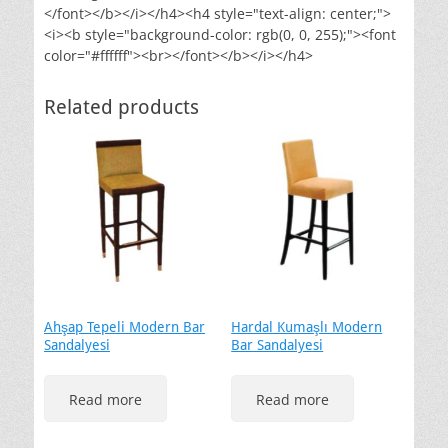
</font></b></i></h4><h4 style="text-align: center;">
<i><b style="background-color: rgb(0, 0, 255);"><font
color="#ffffff"><br></font></b></i></h4>
Related products
Ahşap Tepeli Modern Bar
Hardal Kumaşlı Modern
Sandalyesi
Bar Sandalyesi
Read more
Read more