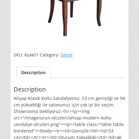
SKU:
ksak01
Category:
Genel
Description
Description
Ahşap Klasik Kollu Sandalyemiz, 53 cm genişliği ve 94
cm yüksekliği ile salonunuz için çok iyi bir seçim.
Showrooma bekliyoruz.<hr><p><img
src="/image/urun-olculeri/ahsap-modern-kollu-
sandalye-olculeri.png"></p><table class="table table-
bordered"><tbody><tr><td>Genişlik</td><td>53
cm</td></tr><tr><td>Oturum Yüksekliği</td><td>46