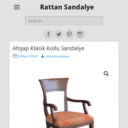
Rattan Sandalye
Search
for:
Facebook
Twitter
Pinterest
Instagram
Ahşap Klasik Kollu Sandalye
Posted
Author
8 Mart 2024
rattansandalye
on