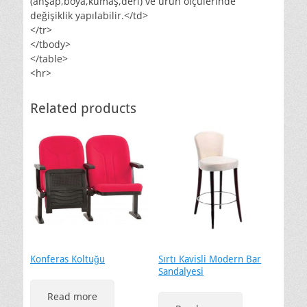
(ahşap,boya,kumaş,deri) ve ürün ölçülerinde
değişiklik yapılabilir.</td>
</tr>
</tbody>
</table>
<hr>
Related products
Konferas Koltuğu
Sırtı Kavisli Modern Bar
Sandalyesi
Read more