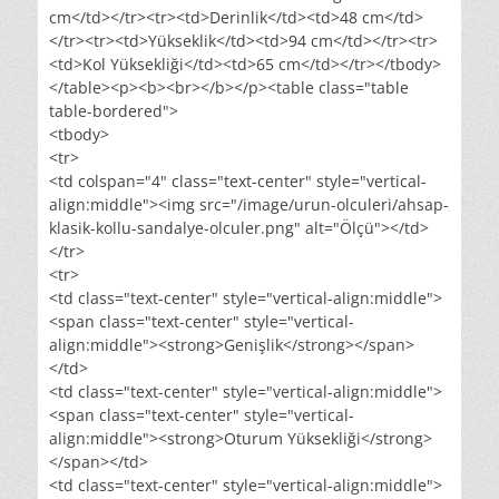
cm</td></tr><tr><td>Derinlik</td><td>48 cm</td>
</tr><tr><td>Yükseklik</td><td>94 cm</td></tr><tr>
<td>Kol Yüksekliği</td><td>65 cm</td></tr></tbody>
</table><p><b><br></b></p><table class="table
table-bordered">
<tbody>
<tr>
<td colspan="4" class="text-center" style="vertical-
align:middle"><img src="/image/urun-olculeri/ahsap-
klasik-kollu-sandalye-olculer.png" alt="Ölçü"></td>
</tr>
<tr>
<td class="text-center" style="vertical-align:middle">
<span class="text-center" style="vertical-
align:middle"><strong>Genişlik</strong></span>
</td>
<td class="text-center" style="vertical-align:middle">
<span class="text-center" style="vertical-
align:middle"><strong>Oturum Yüksekliği</strong>
</span></td>
<td class="text-center" style="vertical-align:middle">