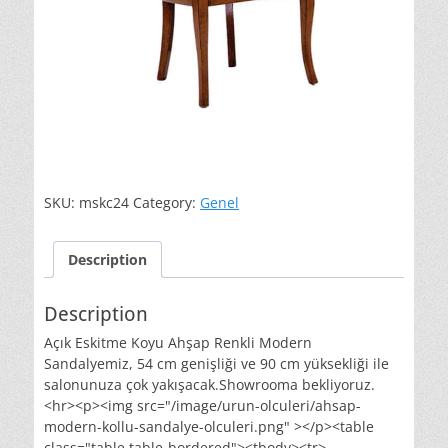
SKU:
mskc24
Category:
Genel
Description
Description
Açık Eskitme Koyu Ahşap Renkli Modern
Sandalyemiz, 54 cm genişliği ve 90 cm yüksekliği ile
salonunuza çok yakışacak.Showrooma bekliyoruz.
<hr><p><img src="/image/urun-olculeri/ahsap-
modern-kollu-sandalye-olculeri.png" ></p><table
class="table table-bordered"><tbody><tr>