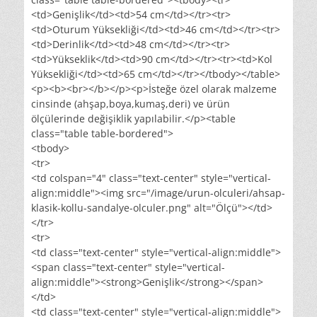
<td>Genişlik</td><td>54 cm</td></tr><tr>
<td>Oturum Yüksekliği</td><td>46 cm</td></tr><tr>
<td>Derinlik</td><td>48 cm</td></tr><tr>
<td>Yükseklik</td><td>90 cm</td></tr><tr><td>Kol
Yüksekliği</td><td>65 cm</td></tr></tbody></table>
<p><b><br></b></p><p>İsteğe özel olarak malzeme
cinsinde (ahşap,boya,kumaş,deri) ve ürün
ölçülerinde değişiklik yapılabilir.</p><table
class="table table-bordered">
<tbody>
<tr>
<td colspan="4" class="text-center" style="vertical-
align:middle"><img src="/image/urun-olculeri/ahsap-
klasik-kollu-sandalye-olculer.png" alt="Ölçü"></td>
</tr>
<tr>
<td class="text-center" style="vertical-align:middle">
<span class="text-center" style="vertical-
align:middle"><strong>Genişlik</strong></span>
</td>
<td class="text-center" style="vertical-align:middle">