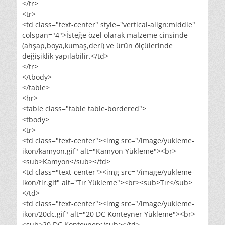
</tr>
<tr>
<td class="text-center" style="vertical-align:middle"
colspan="4">İsteğe özel olarak malzeme cinsinde
(ahşap,boya,kumaş,deri) ve ürün ölçülerinde
değişiklik yapılabilir.</td>
</tr>
</tbody>
</table>
<hr>
<table class="table table-bordered">
<tbody>
<tr>
<td class="text-center"><img src="/image/yukleme-
ikon/kamyon.gif" alt="Kamyon Yükleme"><br>
<sub>Kamyon</sub></td>
<td class="text-center"><img src="/image/yukleme-
ikon/tir.gif" alt="Tır Yükleme"><br><sub>Tır</sub>
</td>
<td class="text-center"><img src="/image/yukleme-
ikon/20dc.gif" alt="20 DC Konteyner Yükleme"><br>
<sub>20 DC Konteyner</sub></td>