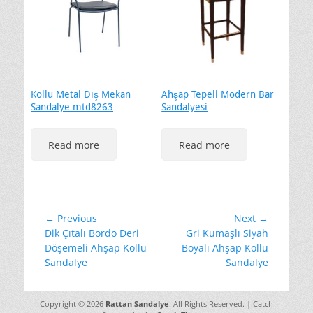
Kollu Metal Dış Mekan
Ahşap Tepeli Modern Bar
Sandalye mtd8263
Sandalyesi
Read more
Read more
Yazı
← Previous
Next →
Previous
Next
Dik Çıtalı Bordo Deri
Gri Kumaşlı Siyah
gezinmesi
post:
post:
Döşemeli Ahşap Kollu
Boyalı Ahşap Kollu
Sandalye
Sandalye
Copyright © 2026
Rattan Sandalye
. All Rights Reserved. | Catch