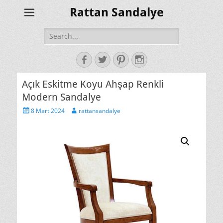
Rattan Sandalye
Search
for:
Facebook
Twitter
Pinterest
Instagram
Açık Eskitme Koyu Ahşap Renkli
Modern Sandalye
Posted
Author
8 Mart 2024
rattansandalye
on